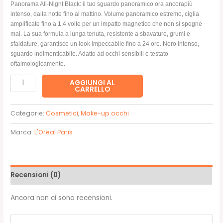
prezzo
prezzo
Panorama All-Night Black: il tuo sguardo panoramico ora ancorapiù
intenso, dalla notte fino al mattino. Volume panoramico estremo, ciglia
originale
attuale
amplificate fino a 1.4 volte per un impatto magnetico che non si spegne
mai. La sua formula a lunga tenuta, resistente a sbavature, grumi e
era:
è:
sfaldature, garantisce un look impeccabile fino a 24 ore. Nero intenso,
sguardo indimenticabile. Adatto ad occhi sensibili e testato
18,50€.
13,90€.
oftalmologicamente.
PANORAMA
AGGIUNGI AL
CARRELLO
ALL
NIGHT
Categorie:
Cosmetici
,
Make-up occhi
BLACK
quantità
Marca:
L'Oreal Paris
Recensioni (0)
Ancora non ci sono recensioni.