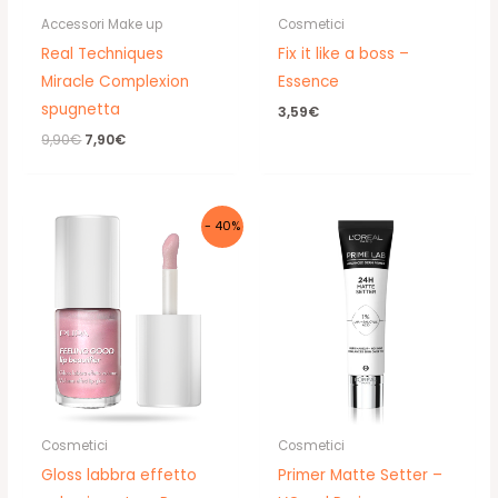
Accessori Make up
Cosmetici
Real Techniques
Fix it like a boss –
Miracle Complexion
Essence
spugnetta
3,59
€
Il
Il
9,90
€
7,90
€
prezzo
prezzo
originale
attuale
era:
è:
9,90€.
7,90€.
- 40%
Cosmetici
Cosmetici
Gloss labbra effetto
Primer Matte Setter –