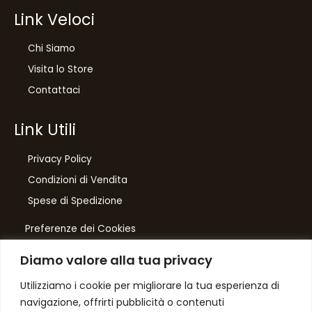
Link Veloci
Chi Siamo
Visita lo Store
Contattaci
Link Utili
Privacy Policy
Condizioni di Vendita
10
%
Spese di Spedizione
di sconto, solo per te
Preferenze dei Cookies
Iscriviti per ricevere il tuo sconto esclusivo e
ricevere aggiornamenti sui nostri ultimi prodotti
Diamo valore alla tua privacy
e offerte!
Number One
di Domenico Toccacieli
Utilizziamo i cookie per migliorare la tua esperienza di
navigazione, offrirti pubblicità o contenuti
Via G. Mazzini 5/C