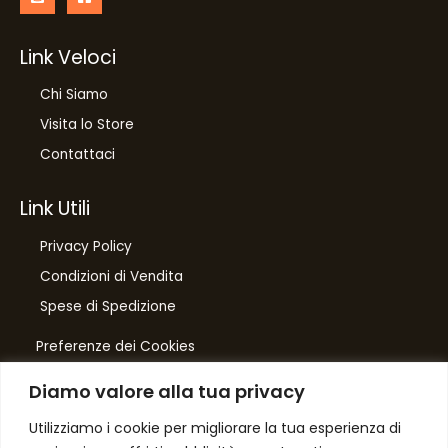
Link Veloci
Chi Siamo
Visita lo Store
Contattaci
Link Utili
Privacy Policy
Condizioni di Vendita
Spese di Spedizione
Preferenze dei Cookies
Diamo valore alla tua privacy
Number One
di Domenico Toccacieli
Utilizziamo i cookie per migliorare la tua esperienza di