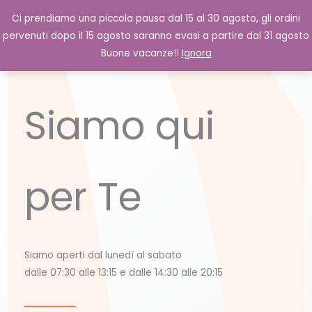
Vai
Cerca
0,00
€
Ci prendiamo una piccola pausa dal 15 al 30 agosto, gli ordini
al
pervenuti dopo il 15 agosto saranno evasi a partire dal 31 agosto
contenuto
Buone vacanze!!
Ignora
Siamo qui
per Te
Siamo aperti dal lunedì al sabato
dalle 07:30 alle 13:15 e dalle 14:30 alle 20:15