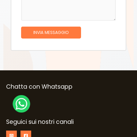
s
s
s
t
a
a
g
*
INVIA MESSAGGIO
g
i
o
*
Chatta con Whatsapp
Seguici sui nostri canali