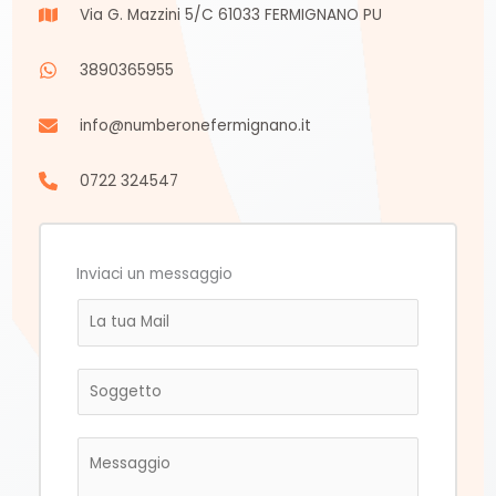
Via G. Mazzini 5/C 61033 FERMIGNANO PU
3890365955
info@numberonefermignano.it
0722 324547
Inviaci un messaggio
E
m
a
R
i
i
l
c
*
M
h
e
e