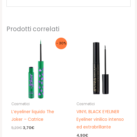
Prodotti correlati
- 30%
Cosmetici
Cosmetici
L’eyeliner liquido The
VINYL BLACK EYELINER
Joker – Catrice
Eyeliner vinilico intenso
ed extrabrillante
Il
Il
5,29
€
3,70
€
prezzo
prezzo
4,90
€