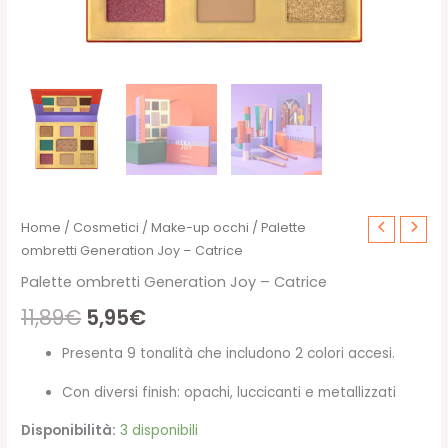
Home
/
Cosmetici
/
Make-up occhi
/ Palette
ombretti Generation Joy – Catrice
Palette ombretti Generation Joy – Catrice
Il
Il
11,89
€
5,95
€
prezzo
prezzo
Presenta 9 tonalità che includono 2 colori accesi.
originale
attuale
Con diversi finish: opachi, luccicanti e metallizzati
era:
è:
Disponibilità:
3 disponibili