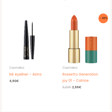
originale
attuale
era:
è:
5,29€.
3,70€.
- 43%
Cosmetici
Cosmetici
Ink eyeliner – Astra
Rossetto Generation
joy 01 – Catrice
4,90
€
Il
Il
5,29
€
2,99
€
prezzo
prezzo
originale
attuale
era:
è:
5,29€.
2,99€.