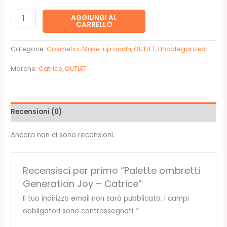
11,89€.
5,95€.
Palette
AGGIUNGI AL
CARRELLO
ombretti
Generation
Categorie:
Cosmetici
,
Make-up occhi
,
OUTLET
,
Uncategorized
Joy
-
Marche:
Catrice
,
OUTLET
Catrice
quantità
Recensioni (0)
Ancora non ci sono recensioni.
Recensisci per primo “Palette ombretti
Generation Joy – Catrice”
Il tuo indirizzo email non sarà pubblicato.
I campi
obbligatori sono contrassegnati
*