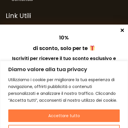
Link Utili
Privacy Policy
Condizioni di Vendita
10
%
Spese di Spedizione
di sconto, solo per te
Preferenze dei Cookies
Iscriviti per ricevere il tuo sconto esclusivo e
ricevere aggiornamenti sui nostri ultimi prodotti
Diamo valore alla tua privacy
e offerte!
Number One
di Domenico Toccacieli
Utilizziamo i cookie per migliorare la tua esperienza di
navigazione, offrirti pubblicità o contenuti
Via G. Mazzini 5/C
personalizzati e analizzare il nostro traffico. Cliccando
61033 FERMIGNANO PU
“Accetta tutti”, acconsenti al nostro utilizzo dei cookie.
C.F. TCCDNC64A31D541L
Autorizzo il trattamento dei dati
P. iva IT00952640415
Accettare tutto