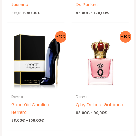
Jasmine
De Parfum
Il
Il
Fascia
106,00
€
90,00
€
96,00
€
-
124,00
€
prezzo
prezzo
di
originale
attuale
prezzo:
era:
è:
da
106,00€.
90,00€.
96,00€
a
- 15%
- 16%
124,00€
Donna
Donna
Good Girl Carolina
Q by Dolce e Gabbana
Herrera
Fascia
63,00
€
-
90,00
€
di
Fascia
58,00
€
-
109,00
€
prezzo:
di
da
prezzo:
63,00€
da