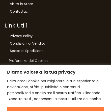
Visita lo Store
Contattaci
Link Utili
Privacy Policy
Condizioni di Vendita
Spese di Spedizione
Preferenze dei Cookies
Diamo valore alla tua privacy
Number One
di Domenico Toccacieli
Utilizziamo i cookie per migliorare la tua esperienza di
navigazione, offrirti pubblicità o contenuti
Via G. Mazzini 5/C
personalizzati e analizzare il nostro traffico. Cliccando
61033 FERMIGNANO PU
“Accetta tutti”, acconsenti al nostro utilizzo dei cookie.
C.F. TCCDNC64A31D541L
P. iva IT00952640415