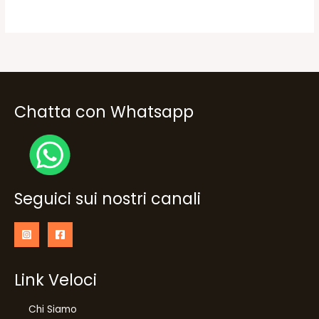
a
58,00€
90,00€
a
109,00€
Chatta con Whatsapp
Seguici sui nostri canali
Link Veloci
Chi Siamo