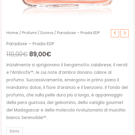
Home
/
Profumi
/
Donna
/ Paradoxe – Prada EDP
Paradoxe – Prada EDP
Il
Il
110,00
€
89,00
€
prezzo
prezzo
Inizialmente si sprigionano il bergamotto calabrese, il neroli
e l’Ambrofix™, le cui note d’ambra donano calore al
originale
attuale
profumo. Successivamente, emergono in primo piano il
era:
è:
mandarino dolce, il fiore d’arancio e il benzoino. Il fondo del
profumo, che sulla pelle dura più a lungo, è appannaggio
110,00€.
89,00€.
della pera gustosa, del gelsomino, della vaniglia gourmet
del Madagascar e della molecola rivoluzionaria di muschio
bianco Serenolide™.
50ml