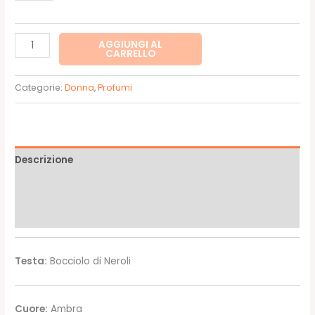
Paradoxe
AGGIUNGI AL
CARRELLO
-
Prada
Categorie:
Donna
,
Profumi
EDP
quantità
Descrizione
Informazioni aggiuntive
Recensioni (0)
Testa:
Bocciolo di Neroli
Cuore:
Ambra