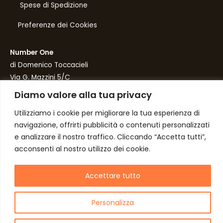
Spese di Spedizione
Preferenze dei Cookies
Number One
di Domenico Toccacieli
Via G. Mazzini 5/C
61033 FERMIGNANO PU
Diamo valore alla tua privacy
C.F. TCCDNC64A31D541L
Utilizziamo i cookie per migliorare la tua esperienza di
P. iva IT00952640415
navigazione, offrirti pubblicità o contenuti personalizzati
e analizzare il nostro traffico. Cliccando “Accetta tutti”,
acconsenti al nostro utilizzo dei cookie.
Copyright © 2026 NumberOne Fermignano
Accettare tutto
Personalizza