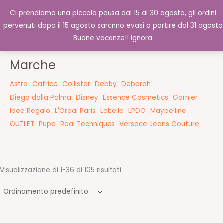
Vai
Cofanetti e idee regalo
Ci prendiamo una piccola pausa dal 15 al 30 agosto, gli ordini
al
pervenuti dopo il 15 agosto saranno evasi a partire dal 31 agosto
contenuto
Buone vacanze!!
Ignora
Marche
Astra
Catrice
Collistar
Debby
Deborah
Diego dalla Palma
Disney
Essence Cosmetics
Garnier
Idee Regalo
L'Oreal Paris
Labello
LPDO
Maybelline
OUTLET
Pupa
Real Techniques
Versace Jeans Couture
Visualizzazione di 1-36 di 105 risultati