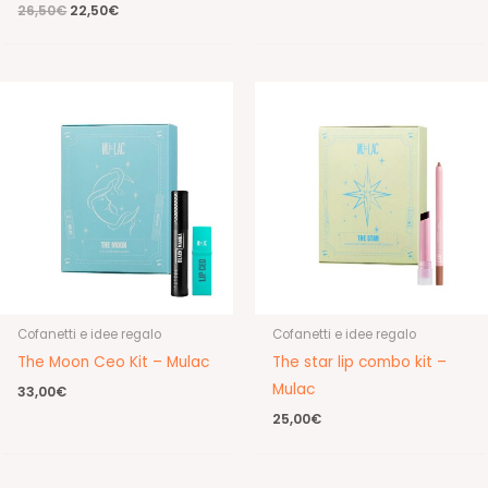
Il
Il
26,50
€
22,50
€
prezzo
prezzo
originale
attuale
era:
è:
26,50€.
22,50€.
Cofanetti e idee regalo
Cofanetti e idee regalo
The Moon Ceo Kit – Mulac
The star lip combo kit –
Mulac
33,00
€
25,00
€