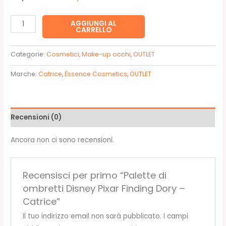
15,99€.
7,99€.
Palette
AGGIUNGI AL
CARRELLO
di
ombretti
Categorie:
Cosmetici
,
Make-up occhi
,
OUTLET
Disney
Pixar
Marche:
Catrice
,
Essence Cosmetics
,
OUTLET
Finding
Dory
-
Recensioni (0)
Catrice
quantità
Ancora non ci sono recensioni.
Recensisci per primo “Palette di
ombretti Disney Pixar Finding Dory –
Catrice”
Il tuo indirizzo email non sarà pubblicato.
I campi