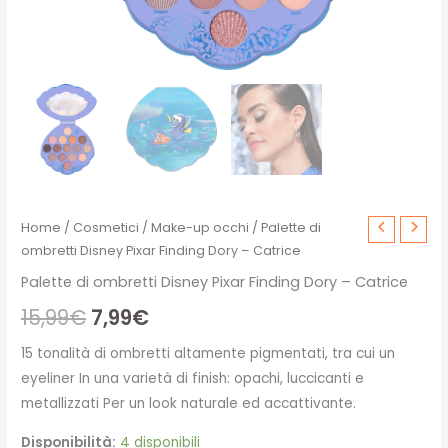
Home
/
Cosmetici
/
Make-up occhi
/ Palette di
ombretti Disney Pixar Finding Dory – Catrice
Palette di ombretti Disney Pixar Finding Dory – Catrice
Il
Il
15,99
€
7,99
€
prezzo
prezzo
15 tonalità di ombretti altamente pigmentati, tra cui un
eyeliner In una varietà di finish: opachi, luccicanti e
originale
attuale
metallizzati Per un look naturale ed accattivante.
era:
è:
Disponibilità:
4 disponibili