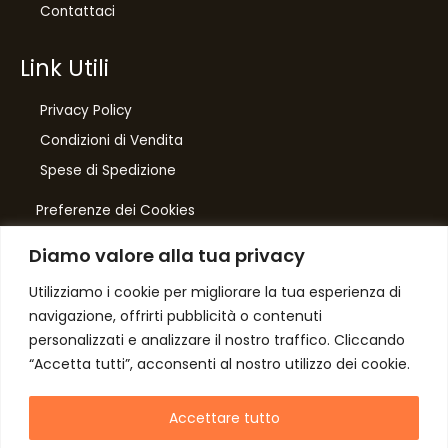
Contattaci
Link Utili
Privacy Policy
Condizioni di Vendita
10
%
Spese di Spedizione
di sconto, solo per te
Preferenze dei Cookies
Iscriviti per ricevere il tuo sconto esclusivo e
ricevere aggiornamenti sui nostri ultimi prodotti
Diamo valore alla tua privacy
e offerte!
Number One
di Domenico Toccacieli
Utilizziamo i cookie per migliorare la tua esperienza di
navigazione, offrirti pubblicità o contenuti
Via G. Mazzini 5/C
personalizzati e analizzare il nostro traffico. Cliccando
61033 FERMIGNANO PU
“Accetta tutti”, acconsenti al nostro utilizzo dei cookie.
C.F. TCCDNC64A31D541L
Autorizzo il trattamento dei dati
P. iva IT00952640415
Accettare tutto