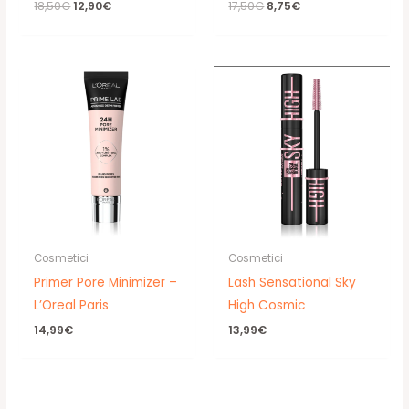
Il
Il
Il
Il
18,50
€
12,90
€
17,50
€
8,75
€
prezzo
prezzo
prezzo
prezzo
originale
attuale
originale
attuale
era:
è:
era:
è:
18,50€.
12,90€.
17,50€.
8,75€.
Cosmetici
Cosmetici
Primer Pore Minimizer –
Lash Sensational Sky
L’Oreal Paris
High Cosmic
14,99
€
13,99
€