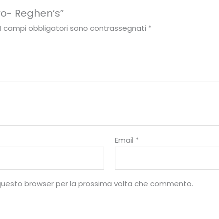
ro- Reghen’s”
I campi obbligatori sono contrassegnati
*
Email
*
10
%
n questo browser per la prossima volta che commento.
di sconto, solo per te