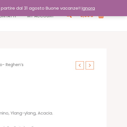
a partire dal 31 agosto Buone vacanze!!
Ignora
Cerca
0,00
€
ONTATTI
MY ACCOUNT
ro- Reghen’s
o
le
ino, Ylang-ylang, Acacia.