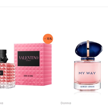
Iscriviti per ricevere il tuo sconto
esclusivo e ricevere aggiornamenti sui
nostri ultimi prodotti e offerte!
- 15%
Autorizzo il trattamento dei dati
Non inviamo spam! Leggi la nostra
Informativa
sulla privacy
per avere maggiori informazioni.
na
Donna