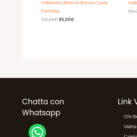
Valentino Born in Roma Coral
Val
Fantasy
105,
Il
Il
100,00
€
85,00
€
prezzo
prezzo
originale
attuale
era:
è:
100,00€.
85,00€.
Chatta con
Link 
Whatsapp
Chi S
Visita
Conta