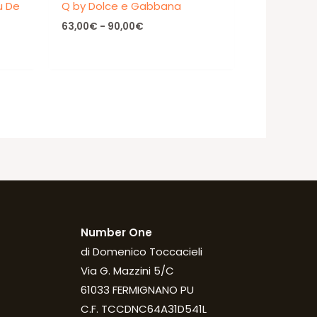
u De
Q by Dolce e Gabbana
Fascia
63,00
€
-
90,00
€
di
prezzo:
da
63,00€
a
90,00€
Number One
di Domenico Toccacieli
Via G. Mazzini 5/C
61033 FERMIGNANO PU
C.F. TCCDNC64A31D541L