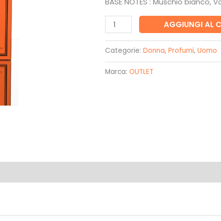
BASE NOTES : Muschio bianco, Va
49,00€.
39,00
Sale
AGGIUNGI AL 
nero-
Reghen's
Categorie:
Donna
,
Profumi
,
Uomo
quantità
Marca:
OUTLET