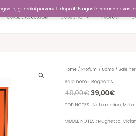
gosto, gli ordini pervenuti dopo il 15 agosto saranno evasi 
BORSE E ACCESSORI
COSMETICI
PROFUMI
C
Home
/
Profumi
/
Uomo
/ Sale ne
Sale nero- Reghen’s
Il
Il
49,00
€
39,00
€
prezzo
prezz
TOP NOTES : Nota marina, Mirto
originale
attua
MIDDLE NOTES : Mughetto, Ciclam
era:
è: