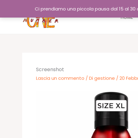
Vai
Ci prendiamo una piccola pausa dal 15 al 30 a
al
HOME
contenuto
Screenshot
Lascia un commento
/ Di
gestione
/
20 Febb