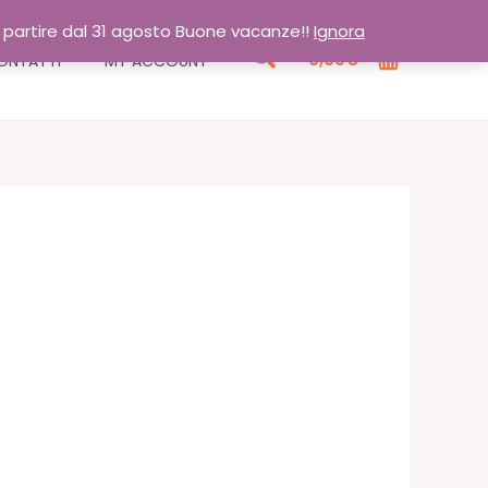
a partire dal 31 agosto Buone vacanze!!
Ignora
Cerca
0,00
€
ONTATTI
MY ACCOUNT