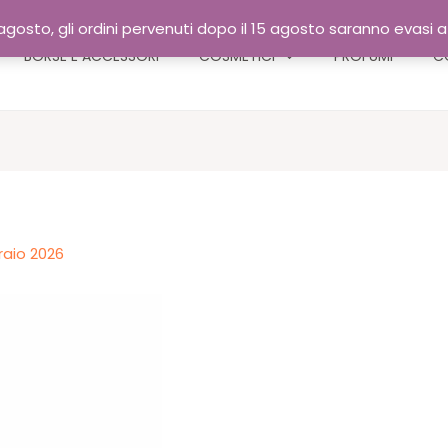
gosto, gli ordini pervenuti dopo il 15 agosto saranno evasi 
BORSE E ACCESSORI
COSMETICI
PROFUMI
C
raio 2026