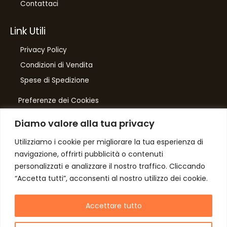
Contattaci
Link Utili
Privacy Policy
Condizioni di Vendita
Spese di Spedizione
Preferenze dei Cookies
Diamo valore alla tua privacy
Number One
di Domenico Toccacieli
Utilizziamo i cookie per migliorare la tua esperienza di
navigazione, offrirti pubblicità o contenuti
Via G. Mazzini 5/C
personalizzati e analizzare il nostro traffico. Cliccando
61033 FERMIGNANO PU
“Accetta tutti”, acconsenti al nostro utilizzo dei cookie.
C.F. TCCDNC64A31D541L
P. iva IT00952640415
Accettare tutto