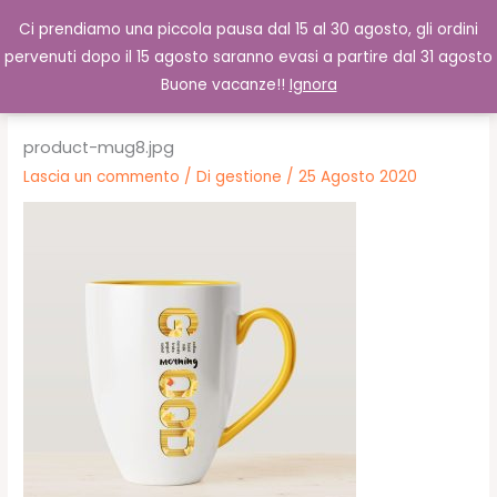
Vai
Cerca
0,00
€
Ci prendiamo una piccola pausa dal 15 al 30 agosto, gli ordini
al
pervenuti dopo il 15 agosto saranno evasi a partire dal 31 agosto
contenuto
Buone vacanze!!
Ignora
product-mug8.jpg
Lascia un commento
/ Di
gestione
/
25 Agosto 2020