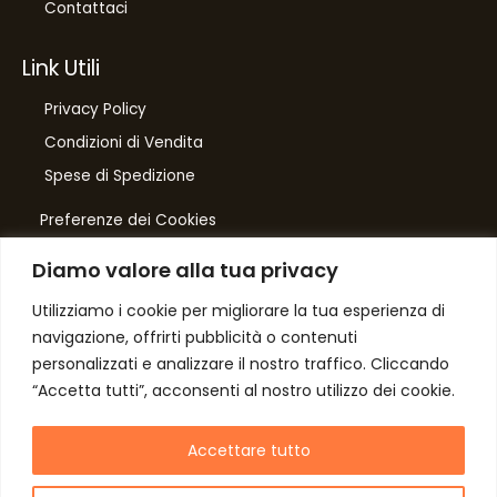
Contattaci
Link Utili
Privacy Policy
Condizioni di Vendita
Spese di Spedizione
Preferenze dei Cookies
Diamo valore alla tua privacy
Number One
di Domenico Toccacieli
Utilizziamo i cookie per migliorare la tua esperienza di
navigazione, offrirti pubblicità o contenuti
Via G. Mazzini 5/C
personalizzati e analizzare il nostro traffico. Cliccando
61033 FERMIGNANO PU
“Accetta tutti”, acconsenti al nostro utilizzo dei cookie.
C.F. TCCDNC64A31D541L
P. iva IT00952640415
Accettare tutto