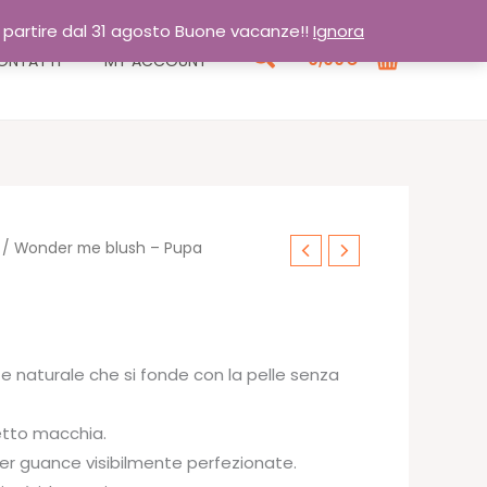
a partire dal 31 agosto Buone vacanze!!
Ignora
Cerca
0,00
€
ONTATTI
MY ACCOUNT
/ Wonder me blush – Pupa
o e naturale che si fonde con la pelle senza
e
etto macchia.
per guance visibilmente perfezionate.