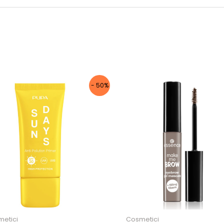
10
%
- 50%
di sconto, solo per te
Iscriviti per ricevere il tuo sconto
esclusivo e ricevere aggiornamenti sui
nostri ultimi prodotti e offerte!
Autorizzo il trattamento dei dati
etici
Cosmetici