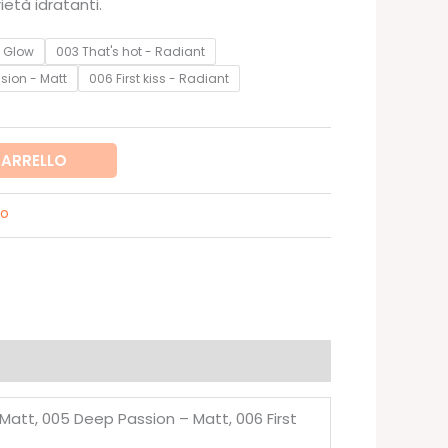
ietà idratanti.
 Glow
003 That's hot - Radiant
sion - Matt
006 First kiss - Radiant
CARRELLO
so
 Matt, 005 Deep Passion – Matt, 006 First