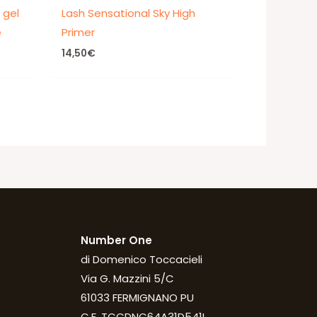
 gel
Lash Sensational Sky High
e
Primer
14,50
€
Number One
di Domenico Toccacieli
Via G. Mazzini 5/C
61033 FERMIGNANO PU
C.F. TCCDNC64A31D541L