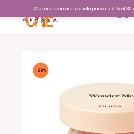
Vai
Ci prendiamo una piccola pausa dal 15 al 30 a
al
HOME
contenuto
- 29%