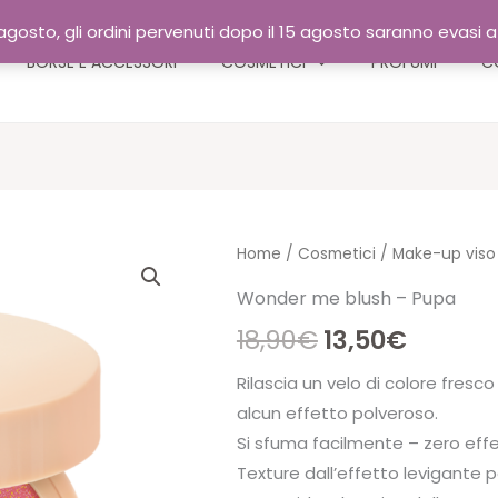
gosto, gli ordini pervenuti dopo il 15 agosto saranno evasi 
BORSE E ACCESSORI
COSMETICI
PROFUMI
C
Home
/
Cosmetici
/
Make-up viso
Wonder me blush – Pupa
Il
Il
18,90
€
13,50
€
prezzo
prezzo
Rilascia un velo di colore fresc
alcun effetto polveroso.
originale
attual
Si sfuma facilmente – zero eff
era:
è:
Texture dall’effetto levigante 