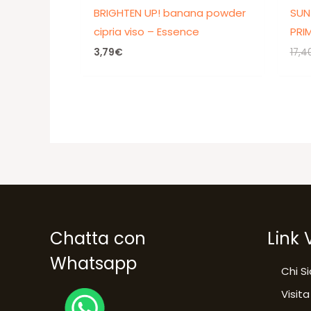
BRIGHTEN UP! banana powder
SUN
cipria viso – Essence
PRI
3,79
€
17,4
Chatta con
Link 
Whatsapp
Chi S
Visita