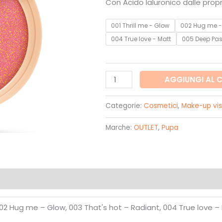
Con Acido Ialuronico dalle propr
18,90€.
13,50€.
001 Thrill me - Glow
002 Hug me -
004 True love - Matt
005 Deep Pas
Wonder
AGGIUNGI AL 
me
blush
Categorie:
Cosmetici
,
Make-up vi
-
Marche:
OUTLET
,
Pupa
Pupa
quantità
 002 Hug me – Glow, 003 That's hot – Radiant, 004 True love –