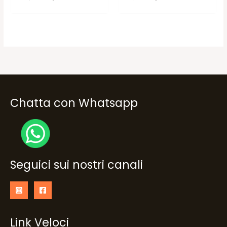
prezzo
prezzo
prezzo
prezzo
originale
attuale
originale
attuale
era:
è:
era:
è:
104,00€.
89,00€.
18,90€.
14,90€.
Chatta con Whatsapp
Seguici sui nostri canali
Link Veloci