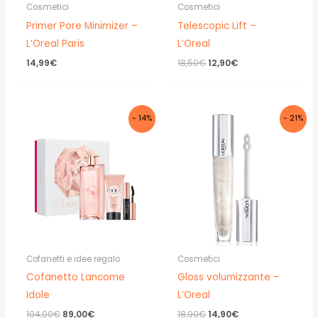
Cosmetici
Cosmetici
Primer Pore Minimizer –
Telescopic Lift –
L’Oreal Paris
L’Oreal
Il
Il
14,99
€
18,50
€
12,90
€
prezzo
prezzo
originale
attuale
era:
è:
18,50€.
12,90€.
- 14%
- 21%
Cofanetti e idee regalo
Cosmetici
Cofanetto Lancome
Gloss volumizzante –
Idole
L’Oreal
Il
Il
Il
Il
104,00
€
89,00
€
18,90
€
14,90
€