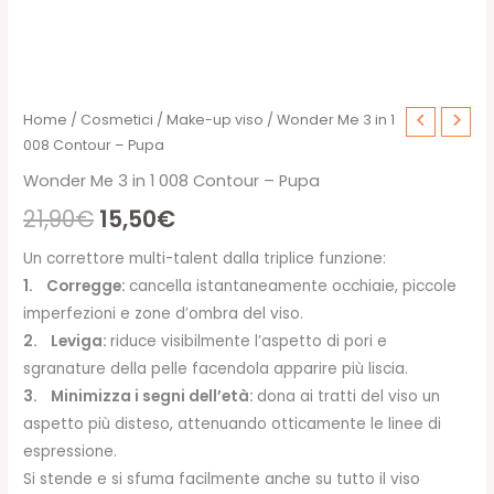
Home
/
Cosmetici
/
Make-up viso
/ Wonder Me 3 in 1
008 Contour – Pupa
Wonder Me 3 in 1 008 Contour – Pupa
Il
Il
21,90
€
15,50
€
prezzo
prezzo
Un correttore multi-talent dalla triplice funzione:
1. Corregge:
cancella istantaneamente occhiaie, piccole
originale
attuale
imperfezioni e zone d’ombra del viso.
era:
è:
2. Leviga:
riduce visibilmente l’aspetto di pori e
sgranature della pelle facendola apparire più liscia.
21,90€.
15,50€.
3. Minimizza i segni dell’età:
dona ai tratti del viso un
aspetto più disteso, attenuando otticamente le linee di
espressione.
Si stende e si sfuma facilmente anche su tutto il viso