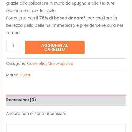
grazie all’applicatore in morbida spugna e alla texture
elastica e ultra-flessibile.
Formulato con il
76% di base skincare*,
per esaltare la
bellezza della pelle nell’immediato e prendersene cura nel
tempo.
Wonder
AGGIUNGI AL
CARRELLO
Me
3
Categorie:
Cosmetici
,
Make-up viso
in
1
Marca:
Pupa
008
Contour
-
Recensioni (0)
Pupa
quantità
Ancora non ci sono recensioni.