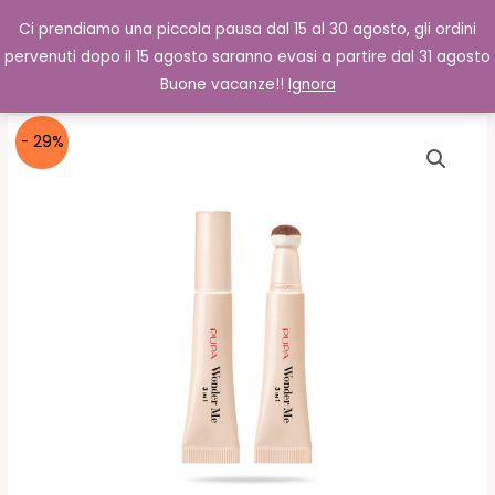
Vai
Cerca
0,00
€
Ci prendiamo una piccola pausa dal 15 al 30 agosto, gli ordini
al
pervenuti dopo il 15 agosto saranno evasi a partire dal 31 agosto
contenuto
Buone vacanze!!
Ignora
- 29%