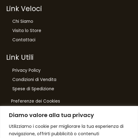
Link Veloci
Chi Siamo
Visita lo Store
Contattaci
Link Utili
Privacy Policy
Condizioni di Vendita
Spese di Spedizione
Preferenze dei Cookies
Diamo valore alla tua privacy
Number One
di Domenico Toccacieli
Utilizziamo i cookie per migliorare la tua esperienza di
navigazione, offrirti pubblicità o contenuti
Via G. Mazzini 5/C