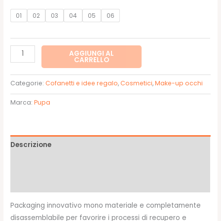
01
02
03
04
05
06
Vamp!
AGGIUNGI AL
CARRELLO
Palette
4
Categorie:
Cofanetti e idee regalo
,
Cosmetici
,
Make-up occhi
ombretti
-
Marca:
Pupa
Pupa
quantità
Descrizione
Informazioni aggiuntive
Recensioni (0)
Packaging innovativo mono materiale e completamente
disassemblabile per favorire i processi di recupero e