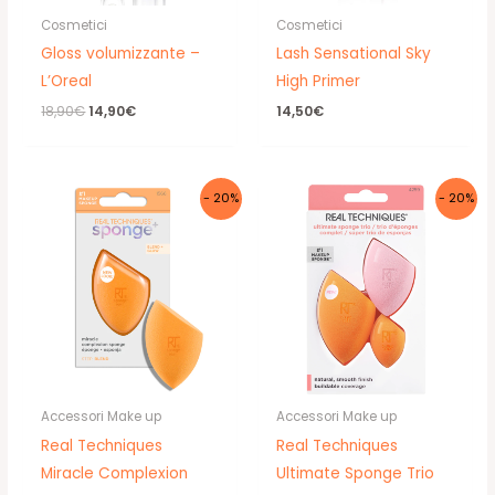
Cosmetici
Cosmetici
Gloss volumizzante –
Lash Sensational Sky
L’Oreal
High Primer
Il
Il
18,90
€
14,90
€
14,50
€
prezzo
prezzo
originale
attuale
era:
è:
18,90€.
14,90€.
- 20%
- 20%
Accessori Make up
Accessori Make up
Real Techniques
Real Techniques
Miracle Complexion
Ultimate Sponge Trio