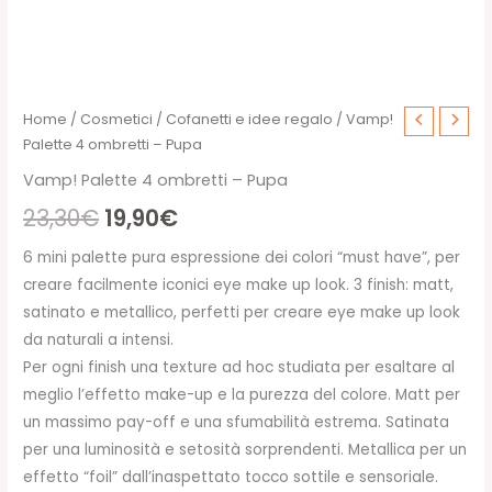
Home
/
Cosmetici
/
Cofanetti e idee regalo
/ Vamp!
Palette 4 ombretti – Pupa
Vamp! Palette 4 ombretti – Pupa
Il
Il
23,30
€
19,90
€
prezzo
prezzo
6 mini palette pura espressione dei colori “must have”, per
creare facilmente iconici eye make up look. 3 finish: matt,
originale
attuale
satinato e metallico, perfetti per creare eye make up look
era:
è:
da naturali a intensi.
Per ogni finish una texture ad hoc studiata per esaltare al
23,30€.
19,90€.
meglio l’effetto make-up e la purezza del colore. Matt per
un massimo pay-off e una sfumabilità estrema. Satinata
per una luminosità e setosità sorprendenti. Metallica per un
effetto “foil” dall’inaspettato tocco sottile e sensoriale.