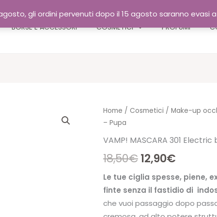
gosto, gli ordini pervenuti dopo il 15 agosto saranno evasi 
BORSE E ACCESSORI
COSMETICI
PROFUMI
C
Home
/
Cosmetici
/
Make-up occ
– Pupa
VAMP! MASCARA 301 Electric 
Il
Il
18,50
€
12,90
€
prezzo
prezzo
Le tue ciglia spesse, piene, ex
finte senza il fastidio di indo
originale
attuale
che vuoi passaggio dopo passa
cremosa, ad alto potere strutt