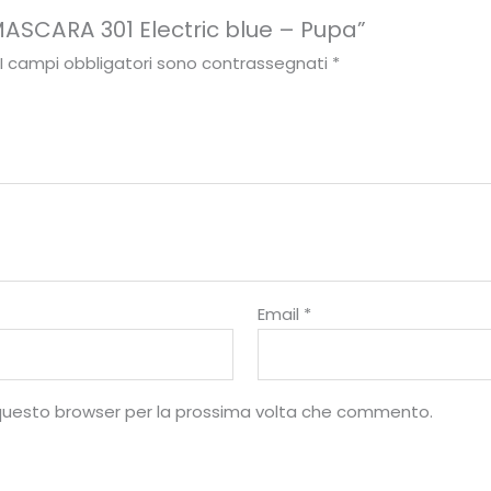
ASCARA 301 Electric blue – Pupa”
I campi obbligatori sono contrassegnati
*
Email
*
10
%
n questo browser per la prossima volta che commento.
di sconto, solo per te