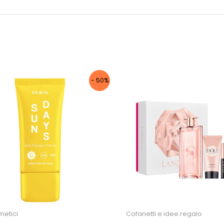
Iscriviti per ricevere il tuo sconto
esclusivo e ricevere aggiornamenti sui
nostri ultimi prodotti e offerte!
- 50%
Autorizzo il trattamento dei dati
Non inviamo spam! Leggi la nostra
Informativa
sulla privacy
per avere maggiori informazioni.
etici
Cofanetti e idee regalo