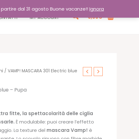
a partire dal 31 agosto Buone vacanze!!
Ignora
Cerca
0,00
€
ONTATTI
MY ACCOUNT
hi
/ VAMP! MASCARA 301 Electric blue
blue – Pupa
tra fitte, la spettacolarità delle ciglia
ssarle.
È modulabile: puoi creare l’effetto
ggio. La texture del
mascara Vamp!
è
urante. Lo scovolo sinuoso con fibre morbide