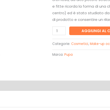
era:
è:
e fitte ricorda la forma di una c
18,50€.
12,90€.
centro) ed è stato studiato da
di prodotto e consentire un ril
VAMP!
AGGIUNGI AL 
MASCARA
301
Categorie:
Cosmetici
,
Make-up oc
Electric
Marca:
Pupa
blue
-
Pupa
quantità