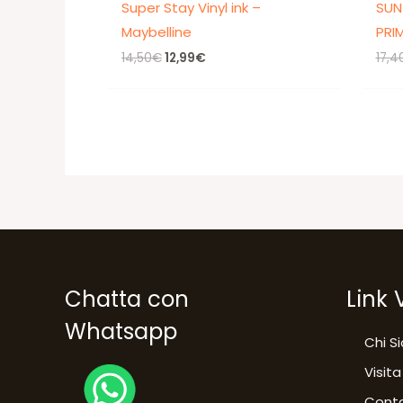
Super Stay Vinyl ink –
SUN
Maybelline
PRI
Il
Il
14,50
€
12,99
€
17,4
prezzo
prezzo
originale
attuale
era:
è:
14,50€.
12,99€.
Chatta con
Link 
Whatsapp
Chi S
Visita
Conta