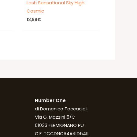
Lash Sensational Sky High
Cosmic
13,99
€
Number One
di Domenico Toccacieli
Via G. Mazzini 5/C
61033 FERMIGNANO PU
C.F. TCCDNC64A31D541L