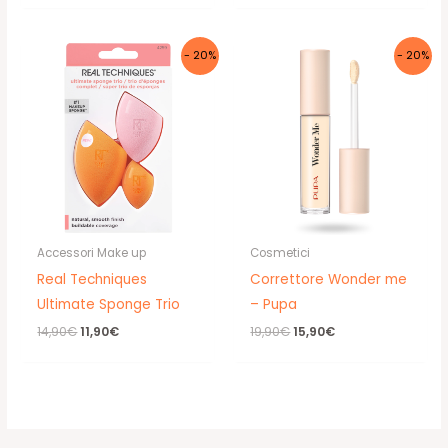
originale
attuale
era:
è:
18,50€.
12,90€.
- 20%
- 20%
Accessori Make up
Cosmetici
Real Techniques
Correttore Wonder me
Ultimate Sponge Trio
– Pupa
Il
Il
Il
Il
14,90
€
11,90
€
19,90
€
15,90
€
prezzo
prezzo
prezzo
prezzo
originale
attuale
originale
attuale
era:
è:
era:
è:
14,90€.
11,90€.
19,90€.
15,90€.