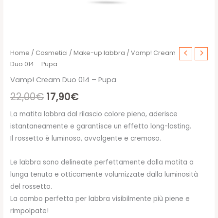
Home
/
Cosmetici
/
Make-up labbra
/ Vamp! Cream
Duo 014 – Pupa
Vamp! Cream Duo 014 – Pupa
Il
Il
22,00
€
17,90
€
prezzo
prezzo
La matita labbra dal rilascio colore pieno, aderisce
istantaneamente e garantisce un effetto long-lasting.
originale
attuale
Il rossetto è luminoso, avvolgente e cremoso.
era:
è:
Le labbra sono delineate perfettamente dalla matita a
22,00€.
17,90€.
lunga tenuta e otticamente volumizzate dalla luminosità
del rossetto.
La combo perfetta per labbra visibilmente più piene e
rimpolpate!