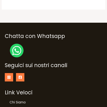
25,90€.
20,70€.
Chatta con Whatsapp
Seguici sui nostri canali
Link Veloci
Chi Siamo