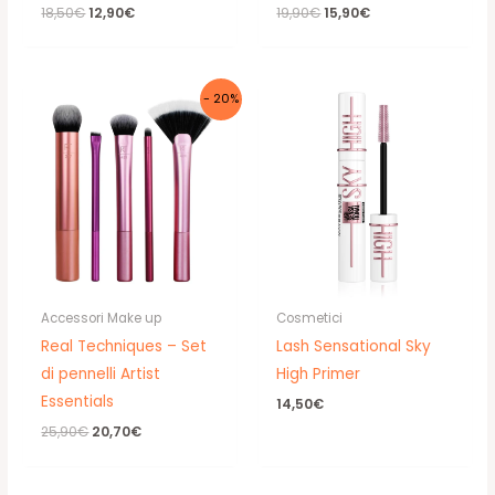
Il
Il
Il
Il
18,50
€
12,90
€
19,90
€
15,90
€
prezzo
prezzo
prezzo
prezzo
originale
attuale
originale
attuale
era:
è:
era:
è:
18,50€.
12,90€.
19,90€.
15,90€.
- 20%
Accessori Make up
Cosmetici
Real Techniques – Set
Lash Sensational Sky
di pennelli Artist
High Primer
Essentials
14,50
€
Il
Il
25,90
€
20,70
€
prezzo
prezzo
originale
attuale
era:
è: