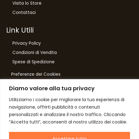
Visita lo Store
Contattaci
Link Utili
Privacy Policy
Condizioni di Vendita
10
%
Spese di Spedizione
di sconto, solo per te
Preferenze dei Cookies
Iscriviti per ricevere il tuo sconto esclusivo e
ricevere aggiornamenti sui nostri ultimi prodotti
Diamo valore alla tua privacy
e offerte!
Number One
di Domenico Toccacieli
Utilizziamo i cookie per migliorare la tua esperienza di
navigazione, offrirti pubblicità o contenuti
Via G. Mazzini 5/C
personalizzati e analizzare il nostro traffico. Cliccando
61033 FERMIGNANO PU
“Accetta tutti”, acconsenti al nostro utilizzo dei cookie.
C.F. TCCDNC64A31D541L
Autorizzo il trattamento dei dati
P. iva IT00952640415
Accettare tutto