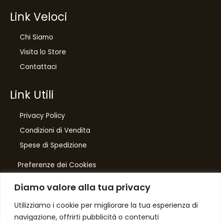
Link Veloci
Chi Siamo
Visita lo Store
Contattaci
Link Utili
Privacy Policy
Condizioni di Vendita
10
%
Spese di Spedizione
di sconto, solo per te
Preferenze dei Cookies
Iscriviti per ricevere il tuo sconto esclusivo e
ricevere aggiornamenti sui nostri ultimi prodotti
Diamo valore alla tua privacy
e offerte!
Number One
di Domenico Toccacieli
Utilizziamo i cookie per migliorare la tua esperienza di
navigazione, offrirti pubblicità o contenuti
Via G. Mazzini 5/C