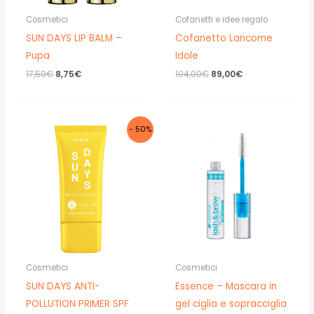
Cosmetici
Cofanetti e idee regalo
SUN DAYS LIP BALM –
Cofanetto Lancome
Pupa
Idole
Il
Il
Il
Il
17,50
€
8,75
€
104,00
€
89,00
€
prezzo
prezzo
prezzo
prezzo
originale
attuale
originale
attuale
era:
è:
era:
è:
17,50€.
8,75€.
104,00€.
89,00€.
- 50%
Cosmetici
Cosmetici
SUN DAYS ANTI-
Essence – Mascara in
POLLUTION PRIMER SPF
gel ciglia e sopracciglia