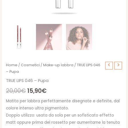
Home
/
Cosmetici
/
Make-up labbra
/ TRUE LIPS 046
– Pupa
TRUE LIPS 046 – Pupa
Il
Il
20,00
€
15,90
€
prezzo
prezzo
Matita per labbra perfettamente disegnate e definite, dal
colore intenso ultra pigmentato.
originale
attuale
Doppio utilizzo: usata da sola per un sofisticato effetto
era:
è:
matt oppure prima del rossetto per aumentarne la tenuta