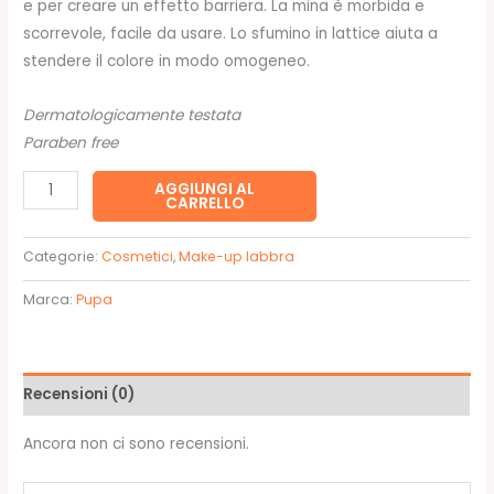
e per creare un effetto barriera. La mina è morbida e
20,00€.
15,90€.
scorrevole, facile da usare. Lo sfumino in lattice aiuta a
stendere il colore in modo omogeneo.
Dermatologicamente testata
Paraben free
TRUE
AGGIUNGI AL
CARRELLO
LIPS
046
Categorie:
Cosmetici
,
Make-up labbra
-
Pupa
Marca:
Pupa
quantità
Recensioni (0)
Ancora non ci sono recensioni.