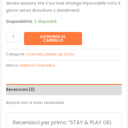
durata assicura che il tuo look rimanga impeccabile tutto il
giorno senza sbavature o sbiadimenti.
Disponibilità:
2 disponibili
STAY
AGGIUNGI AL
CARRELLO
&
PLAY
Categorie:
Cosmetici
,
Make-up occhi
GEL
EYELINER
Marca:
Essence Cosmetics
POT
-
Essence
Recensioni (0)
quantità
Ancora non ci sono recensioni.
Recensisci per primo “STAY & PLAY GEL