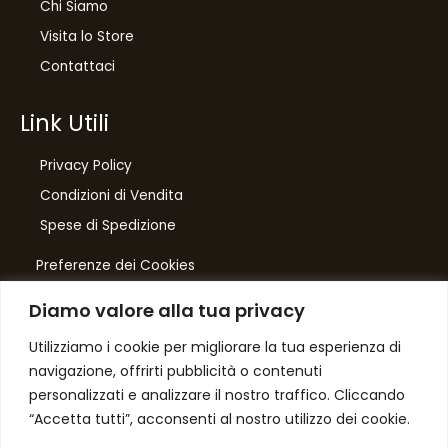
Chi Siamo
Visita lo Store
Contattaci
Link Utili
Privacy Policy
Condizioni di Vendita
10
%
Spese di Spedizione
di sconto, solo per te
Preferenze dei Cookies
Iscriviti per ricevere il tuo sconto esclusivo e
ricevere aggiornamenti sui nostri ultimi prodotti
Diamo valore alla tua privacy
e offerte!
Number One
di Domenico Toccacieli
Utilizziamo i cookie per migliorare la tua esperienza di
navigazione, offrirti pubblicità o contenuti
Via G. Mazzini 5/C
personalizzati e analizzare il nostro traffico. Cliccando
61033 FERMIGNANO PU
“Accetta tutti”, acconsenti al nostro utilizzo dei cookie.
C.F. TCCDNC64A31D541L
Autorizzo il trattamento dei dati
P. iva IT00952640415