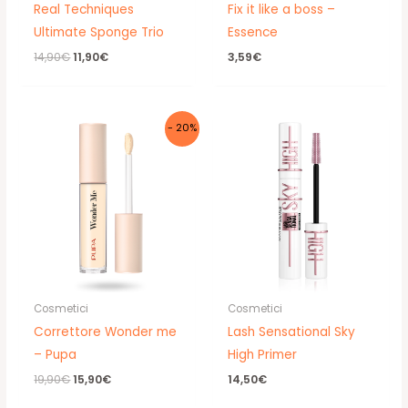
Real Techniques
Fix it like a boss –
Ultimate Sponge Trio
Essence
Il
Il
14,90
€
11,90
€
3,59
€
prezzo
prezzo
originale
attuale
era:
è:
14,90€.
11,90€.
- 20%
Cosmetici
Cosmetici
Correttore Wonder me
Lash Sensational Sky
– Pupa
High Primer
Il
Il
19,90
€
15,90
€
14,50
€
prezzo
prezzo
originale
attuale