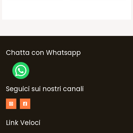
era:
è:
19,90€.
15,90€.
Chatta con Whatsapp
Seguici sui nostri canali
Link Veloci