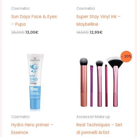
Cosmetici
Cosmetici
Sun Days Face & Eyes
Super Stay Vinyl ink –
– Pupa
Maybelline
Il
Il
Il
Il
26,00
€
13,00
€
14,50
€
12,99
€
prezzo
prezzo
prezzo
prezzo
originale
attuale
originale
attuale
era:
è:
era:
è:
26,00€.
13,00€.
14,50€.
12,99€.
- 20%
Cosmetici
Accessori Make up
Hydro Hero primer –
Real Techniques – Set
Essence
di pennelli Artist