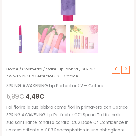
Home
/
Cosmetici
/
Make-up labbra
/ SPRING
AWAKENING Lip Perfector 02 – Catrice
SPRING AWAKENING Lip Perfector 02 – Catrice
Il
Il
5,99
€
4,49
€
prezzo
prezzo
Fai fiorire le tue labbra come fiori in primavera con Catrice
SPRING AWAKENING Lip Perfector C01 Spring To Life nella
originale
attuale
sua scintillante tonalità corallo, C02 Dose Of Confidence in
era:
è:
un rosa brillante e C03 Peachspiration in una abbagliante