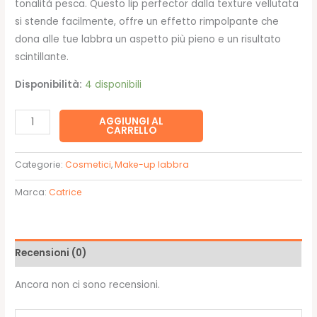
tonalità pesca. Questo lip perfector dalla texture vellutata
5,99€.
4,49€.
si stende facilmente, offre un effetto rimpolpante che
dona alle tue labbra un aspetto più pieno e un risultato
scintillante.
Disponibilità:
4 disponibili
SPRING
AGGIUNGI AL
CARRELLO
AWAKENING
Lip
Categorie:
Cosmetici
,
Make-up labbra
Perfector
02
Marca:
Catrice
-
Catrice
quantità
Recensioni (0)
Ancora non ci sono recensioni.