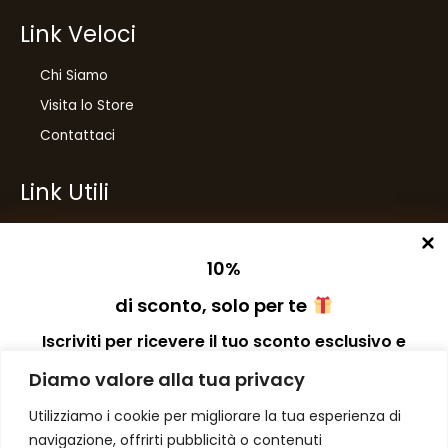
Link Veloci
Chi Siamo
Visita lo Store
Contattaci
Link Utili
Privacy Policy
Condizioni di Vendita
10
%
Spese di Spedizione
di sconto, solo per te
Preferenze dei Cookies
Iscriviti per ricevere il tuo sconto esclusivo e
ricevere aggiornamenti sui nostri ultimi prodotti
Diamo valore alla tua privacy
e offerte!
Number One
di Domenico Toccacieli
Utilizziamo i cookie per migliorare la tua esperienza di
navigazione, offrirti pubblicità o contenuti
Via G. Mazzini 5/C