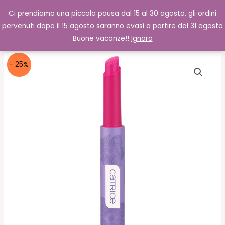
Vai
Cerca
0,00
€
Ci prendiamo una piccola pausa dal 15 al 30 agosto, gli ordini
al
pervenuti dopo il 15 agosto saranno evasi a partire dal 31 agosto
contenuto
Buone vacanze!!
Ignora
- 25%