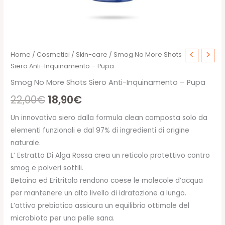
Home
/
Cosmetici
/
Skin-care
/ Smog No More Shots
Siero Anti-Inquinamento – Pupa
Smog No More Shots Siero Anti-Inquinamento – Pupa
Il
Il
22,00
€
18,90
€
prezzo
prezzo
Un innovativo siero dalla formula clean composta solo da
elementi funzionali e dal 97% di ingredienti di origine
originale
attuale
naturale.
era:
è:
L’ Estratto Di Alga Rossa crea un reticolo protettivo contro
smog e polveri sottili.
22,00€.
18,90€.
Betaina ed Eritritolo rendono coese le molecole d’acqua
per mantenere un alto livello di idratazione a lungo.
L’attivo prebiotico assicura un equilibrio ottimale del
microbiota per una pelle sana.