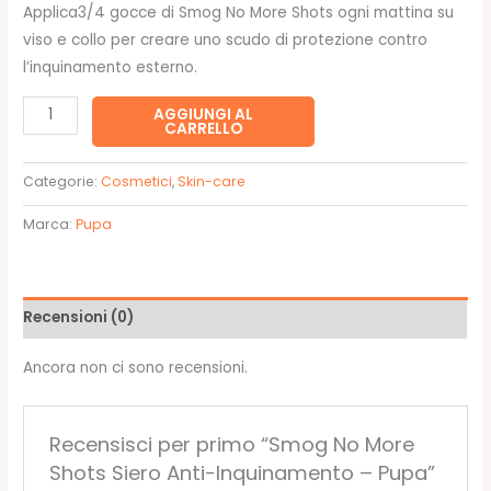
Applica3/4 gocce di Smog No More Shots ogni mattina su
viso e collo per creare uno scudo di protezione contro
l’inquinamento esterno.
Smog
AGGIUNGI AL
CARRELLO
No
More
Categorie:
Cosmetici
,
Skin-care
Shots
Siero
Marca:
Pupa
Anti-
Inquinamento
-
Recensioni (0)
Pupa
quantità
Ancora non ci sono recensioni.
Recensisci per primo “Smog No More
Shots Siero Anti-Inquinamento – Pupa”