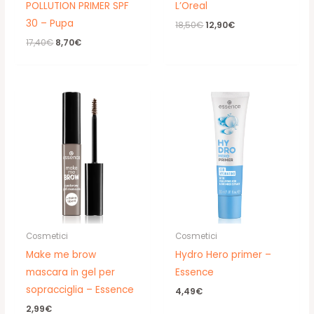
POLLUTION PRIMER SPF
L’Oreal
30 – Pupa
Il
Il
18,50
€
12,90
€
prezzo
prezzo
Il
Il
17,40
€
8,70
€
originale
attuale
prezzo
prezzo
era:
è:
originale
attuale
18,50€.
12,90€.
era:
è:
17,40€.
8,70€.
Cosmetici
Cosmetici
Make me brow
Hydro Hero primer –
mascara in gel per
Essence
sopracciglia – Essence
4,49
€
2,99
€