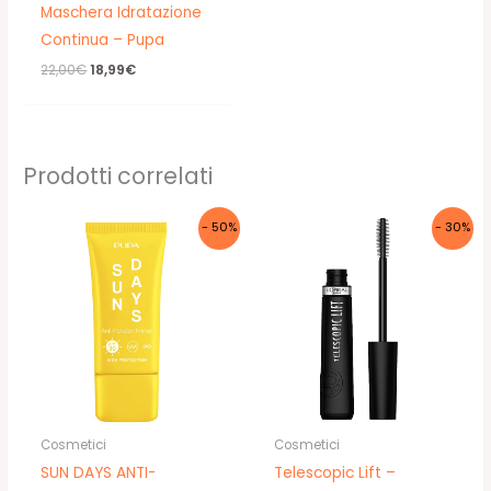
Maschera Idratazione
Continua – Pupa
Il
Il
22,00
€
18,99
€
prezzo
prezzo
originale
attuale
era:
è:
22,00€.
18,99€.
Prodotti correlati
- 50%
- 30%
Cosmetici
Cosmetici
SUN DAYS ANTI-
Telescopic Lift –