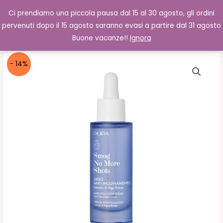
Vai
Cerca
0,00
€
Ci prendiamo una piccola pausa dal 15 al 30 agosto, gli ordini
al
pervenuti dopo il 15 agosto saranno evasi a partire dal 31 agosto
contenuto
Buone vacanze!!
Ignora
- 14%