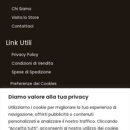
Chi Siamo
Visita lo Store
Contattaci
Link Utili
Privacy Policy
Condizioni di Vendita
10
%
Spese di Spedizione
di sconto, solo per te
Preferenze dei Cookies
Iscriviti per ricevere il tuo sconto esclusivo e
ricevere aggiornamenti sui nostri ultimi prodotti
Diamo valore alla tua privacy
e offerte!
Number One
di Domenico Toccacieli
Utilizziamo i cookie per migliorare la tua esperienza di
navigazione, offrirti pubblicità o contenuti
Via G. Mazzini 5/C
personalizzati e analizzare il nostro traffico. Cliccando
61033 FERMIGNANO PU
“Accetta tutti”, acconsenti al nostro utilizzo dei cookie.
C.F. TCCDNC64A31D541L