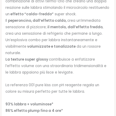
combinazione di attivi termo-crio che creano una doppia
21,50€.
17,20€.
reazione sulle labbra stimolando il microcircolo restituendo
un
effetto “caldo-freddo”
super shock.
Il
peperoncino, dall’effetto caldo,
crea un’immediata
sensazione di pizzicore;
il mentolo,
dall’effetto freddo
,
crea una sensazione di refrigerio che permane a lungo.
Un’esplosiva combo per labbra instantaneamente e
visibilmente
volumizzate e tonalizzate
da un rossore
naturale.
La texture super glossy
contribuisce a enfatizzare
l’effetto volume con una straordinaria tridimensionalità e
le labbra appaiono più lisce e levigate.
La referenza 001 pure kiss con pH reagente regala un
colore su misura perfetto per tutte le labbra.
93% labbra + voluminose*
86% effetto plump fino a 4 ore*