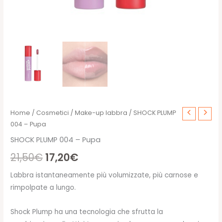
Home
/
Cosmetici
/
Make-up labbra
/ SHOCK PLUMP
004 – Pupa
SHOCK PLUMP 004 – Pupa
Il
Il
21,50
€
17,20
€
prezzo
prezzo
Labbra istantaneamente più volumizzate, più carnose e
rimpolpate a lungo.
originale
attuale
era:
è:
Shock Plump ha una tecnologia che sfrutta la