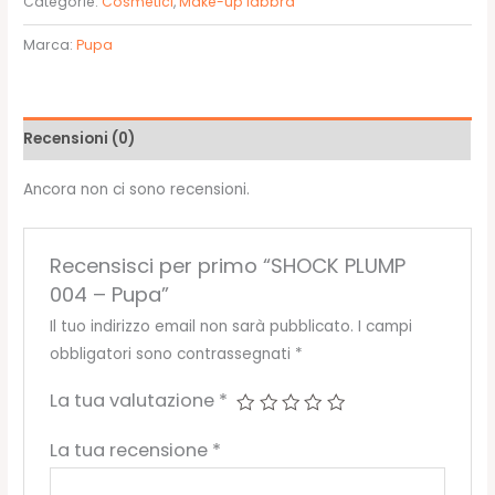
Categorie:
Cosmetici
,
Make-up labbra
-
Pupa
Marca:
Pupa
quantità
Recensioni (0)
Ancora non ci sono recensioni.
Recensisci per primo “SHOCK PLUMP
004 – Pupa”
Il tuo indirizzo email non sarà pubblicato.
I campi
obbligatori sono contrassegnati
*
La tua valutazione
*
La tua recensione
*