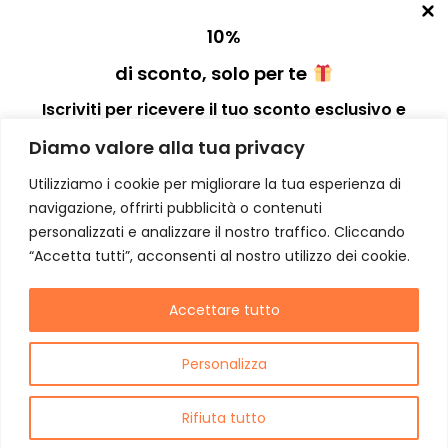
Privacy Policy
Condizioni di Vendita
10
%
Spese di Spedizione
di sconto, solo per te
Preferenze dei Cookies
Iscriviti per ricevere il tuo sconto esclusivo e
ricevere aggiornamenti sui nostri ultimi prodotti
Diamo valore alla tua privacy
e offerte!
Number One
di Domenico Toccacieli
Utilizziamo i cookie per migliorare la tua esperienza di
navigazione, offrirti pubblicità o contenuti
Via G. Mazzini 5/C
personalizzati e analizzare il nostro traffico. Cliccando
61033 FERMIGNANO PU
“Accetta tutti”, acconsenti al nostro utilizzo dei cookie.
C.F. TCCDNC64A31D541L
Autorizzo il trattamento dei dati
P. iva IT00952640415
Accettare tutto
Personalizza
Copyright © 2026 NumberOne Fermignano
Non inviamo spam! Leggi la nostra
Informativa
sulla privacy
per avere maggiori informazioni.
Rifiuta tutto