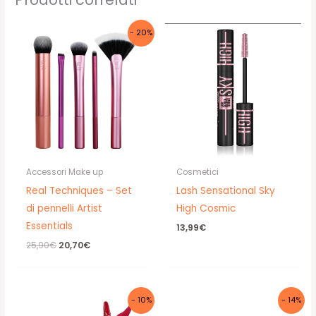
- 20%
Accessori Make up
Cosmetici
Real Techniques – Set
Lash Sensational Sky
di pennelli Artist
High Cosmic
Essentials
13,99
€
Il
Il
25,90
€
20,70
€
prezzo
prezzo
originale
attuale
era:
è:
25,90€.
20,70€.
- 10%
- 14%