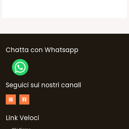
14,50€.
12,99€.
era:
è:
16,90€.
13,50€.
Chatta con Whatsapp
Seguici sui nostri canali
Link Veloci