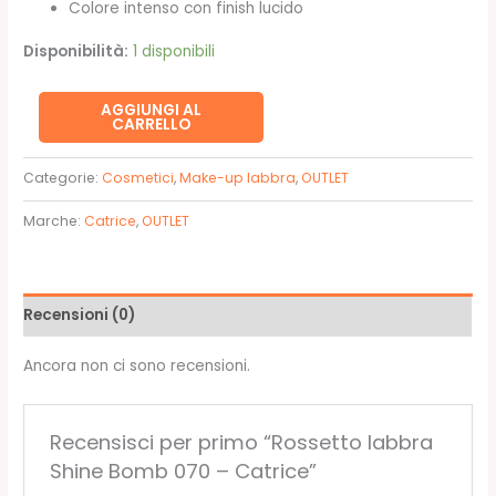
Colore intenso con finish lucido
5,29€.
3,70€.
Disponibilità:
1 disponibili
Rossetto
AGGIUNGI AL
CARRELLO
labbra
Shine
Categorie:
Cosmetici
,
Make-up labbra
,
OUTLET
Bomb
070
Marche:
Catrice
,
OUTLET
-
Catrice
quantità
Recensioni (0)
Ancora non ci sono recensioni.
Recensisci per primo “Rossetto labbra
Shine Bomb 070 – Catrice”