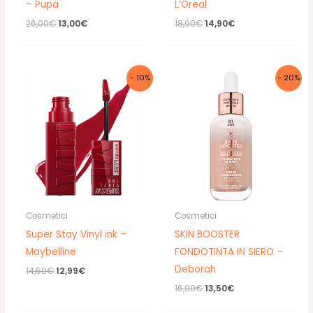
– Pupa
L’Oreal
Il
Il
Il
Il
26,00
€
13,00
€
18,90
€
14,90
€
prezzo
prezzo
prezzo
prezzo
originale
attuale
originale
attuale
era:
è:
era:
è:
26,00€.
13,00€.
18,90€.
14,90€.
- 10%
- 20%
Cosmetici
Cosmetici
Super Stay Vinyl ink –
SKIN BOOSTER
Maybelline
FONDOTINTA IN SIERO –
Deborah
Il
Il
14,50
€
12,99
€
prezzo
prezzo
Il
Il
16,90
€
13,50
€
originale
attuale
prezzo
prezzo
era:
è:
originale
attuale