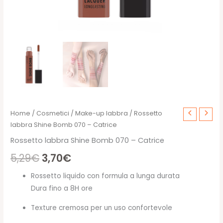
Home
/
Cosmetici
/
Make-up labbra
/ Rossetto
labbra Shine Bomb 070 – Catrice
Rossetto labbra Shine Bomb 070 – Catrice
Il
Il
5,29
€
3,70
€
prezzo
prezzo
Rossetto liquido con formula a lunga durata
Dura fino a 8H ore
originale
attuale
Texture cremosa per un uso confortevole
era:
è: