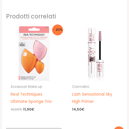
Prodotti correlati
- 20%
Accessori Make up
Cosmetici
Real Techniques
Lash Sensational Sky
Ultimate Sponge Trio
High Primer
Il
Il
14,90
€
11,90
€
14,50
€
prezzo
prezzo
originale
attuale
era:
è:
14,90€.
11,90€.