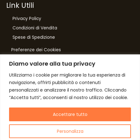
Link Utili
Privacy Policy
Condizioni di Vendita
10
%
Spese di Spedizione
di sconto, solo per te
Preferenze dei Cookies
Iscriviti per ricevere il tuo sconto esclusivo e
ricevere aggiornamenti sui nostri ultimi prodotti
Diamo valore alla tua privacy
e offerte!
Number One
Utilizziamo i cookie per migliorare la tua esperienza di
di Domenico Toccacieli
navigazione, offrirti pubblicità o contenuti
Via G. Mazzini 5/C
personalizzati e analizzare il nostro traffico. Cliccando
61033 FERMIGNANO PU
“Accetta tutti”, acconsenti al nostro utilizzo dei cookie.
C.F. TCCDNC64A31D541L
Autorizzo il trattamento dei dati
P. iva IT00952640415
Accettare tutto
Personalizza
Copyright © 2026 NumberOne Fermignano