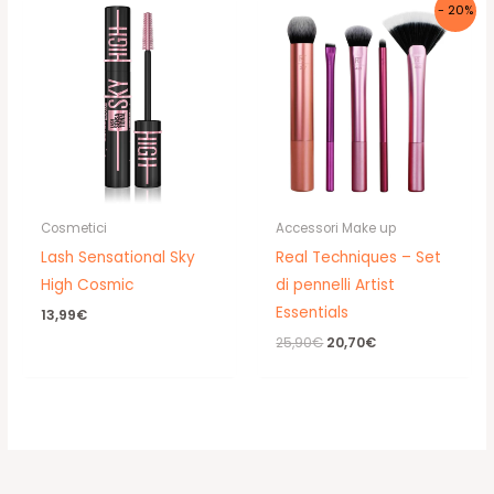
- 20%
Cosmetici
Accessori Make up
Lash Sensational Sky
Real Techniques – Set
High Cosmic
di pennelli Artist
Essentials
13,99
€
Il
Il
25,90
€
20,70
€
prezzo
prezzo
originale
attuale
era:
è:
25,90€.
20,70€.