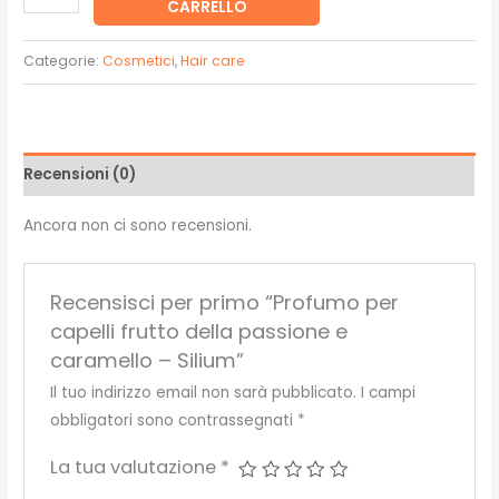
CARRELLO
per
capelli
Categorie:
Cosmetici
,
Hair care
frutto
della
passione
e
Recensioni (0)
caramello
-
Ancora non ci sono recensioni.
Silium
quantità
Recensisci per primo “Profumo per
capelli frutto della passione e
caramello – Silium”
Il tuo indirizzo email non sarà pubblicato.
I campi
obbligatori sono contrassegnati
*
La tua valutazione
*