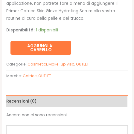
applicazione, non potrete fare a meno di aggiungere il
Primer Catrice Skin Glaze Hydrating Serum alla vostra
routine di cura della pelle e del trucco.
Disponibilità:
1 disponibili
Primer
AGGIUNGI AL
CARRELLO
viso
Skin
Categorie:
Cosmetici
,
Make-up viso
,
OUTLET
Glaze
Hydrating
Marche:
Catrice
,
OUTLET
Serum
-
Catrice
Recensioni (0)
quantità
Ancora non ci sono recensioni.