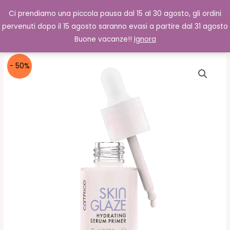
Vai
Cerca
0,00
€
Ci prendiamo una piccola pausa dal 15 al 30 agosto, gli ordini
al
pervenuti dopo il 15 agosto saranno evasi a partire dal 31 agosto
contenuto
Buone vacanze!!
Ignora
- 50%