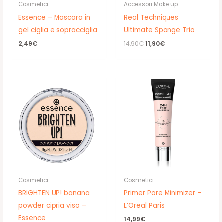
Cosmetici
Accessori Make up
Essence – Mascara in
Real Techniques
gel ciglia e sopracciglia
Ultimate Sponge Trio
Il
Il
2,49
€
14,90
€
11,90
€
prezzo
prezzo
originale
attuale
era:
è:
14,90€.
11,90€.
Cosmetici
Cosmetici
BRIGHTEN UP! banana
Primer Pore Minimizer –
powder cipria viso –
L’Oreal Paris
Essence
14,99
€