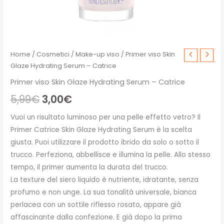
Home
/
Cosmetici
/
Make-up viso
/ Primer viso Skin
Glaze Hydrating Serum – Catrice
Primer viso Skin Glaze Hydrating Serum – Catrice
Il
Il
5,99
€
3,00
€
prezzo
prezzo
Vuoi un risultato luminoso per una pelle effetto vetro? Il
Primer Catrice Skin Glaze Hydrating Serum è la scelta
originale
attuale
giusta. Puoi utilizzare il prodotto ibrido da solo o sotto il
era:
è:
trucco. Perfeziona, abbellisce e illumina la pelle. Allo stesso
tempo, il primer aumenta la durata del trucco.
5,99€.
3,00€.
La texture del siero liquido è nutriente, idratante, senza
profumo e non unge. La sua tonalità universale, bianca
perlacea con un sottile riflesso rosato, appare già
affascinante dalla confezione. E già dopo la prima