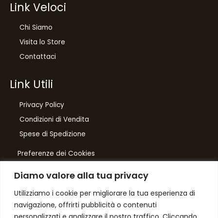
Link Veloci
Chi Siamo
Visita lo Store
Contattaci
Link Utili
Privacy Policy
Condizioni di Vendita
10
%
Spese di Spedizione
di sconto, solo per te
Preferenze dei Cookies
Iscriviti per ricevere il tuo sconto esclusivo e
ricevere aggiornamenti sui nostri ultimi prodotti
Diamo valore alla tua privacy
e offerte!
Number One
di Domenico Toccacieli
Utilizziamo i cookie per migliorare la tua esperienza di
navigazione, offrirti pubblicità o contenuti
Via G. Mazzini 5/C
personalizzati e analizzare il nostro traffico. Cliccando
61033 FERMIGNANO PU