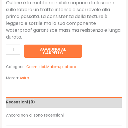
Outline è la matita retraibile capace di rilasciare
sulle labbra un tratto intenso e scorrevole alla
prima passata. La consistenza della texture è
leggera e sottile ma la sua componente
waterproof garantisce massima resistenza e lunga
durata.
OUTLINE
AGGIUNGI AL
CARRELLO
WATERPROOF
LIP
Categorie:
Cosmetici
,
Make-up labbra
PENCIL
02
Marca:
Astra
-
Astra
quantità
Recensioni (0)
Ancora non ci sono recensioni.