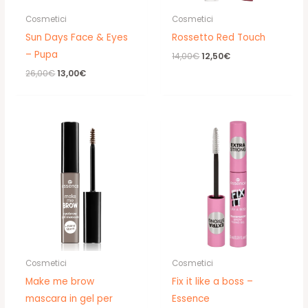
Cosmetici
Cosmetici
Sun Days Face & Eyes
Rossetto Red Touch
– Pupa
Il
Il
14,00
€
12,50
€
prezzo
prezzo
Il
Il
26,00
€
13,00
€
originale
attuale
prezzo
prezzo
era:
è:
originale
attuale
14,00€.
12,50€.
era:
è:
26,00€.
13,00€.
Cosmetici
Cosmetici
Make me brow
Fix it like a boss –
mascara in gel per
Essence