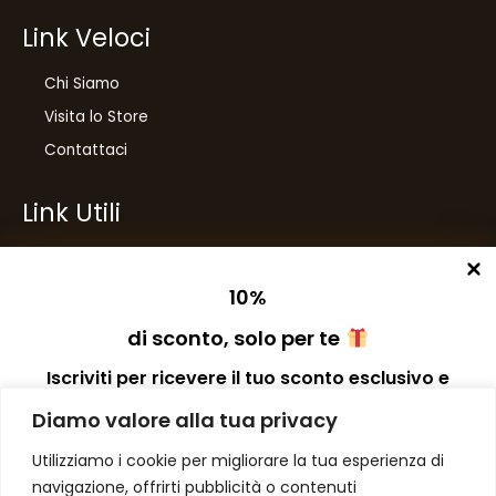
Link Veloci
Chi Siamo
Visita lo Store
Contattaci
Link Utili
Privacy Policy
Condizioni di Vendita
10
%
Spese di Spedizione
di sconto, solo per te
Preferenze dei Cookies
Iscriviti per ricevere il tuo sconto esclusivo e
ricevere aggiornamenti sui nostri ultimi prodotti
Diamo valore alla tua privacy
e offerte!
Number One
di Domenico Toccacieli
Utilizziamo i cookie per migliorare la tua esperienza di
navigazione, offrirti pubblicità o contenuti
Via G. Mazzini 5/C