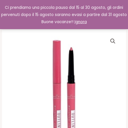
Vai
Cerca
0,00
€
Ci prendiamo una piccola pausa dal 15 al 30 agosto, gli ordini
al
pervenuti dopo il 15 agosto saranno evasi a partire dal 31 agosto
contenuto
Buone vacanze!!
Ignora