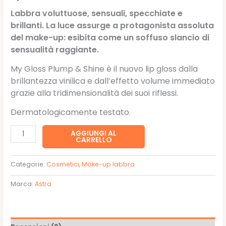
Labbra voluttuose, sensuali, specchiate e
brillanti. La luce assurge a protagonista assoluta
del make-up: esibita come un soffuso slancio di
sensualità raggiante.
My Gloss Plump & Shine è il nuovo lip gloss dalla
brillantezza vinilica e dall’effetto volume immediato
grazie alla tridimensionalità dei suoi riflessi.
Dermatologicamente testato.
MY
AGGIUNGI AL
CARRELLO
GLOSS
PLUMP
Categorie:
Cosmetici
,
Make-up labbra
&
SHINELip
Marca:
Astra
Gloss
volumizzante
04