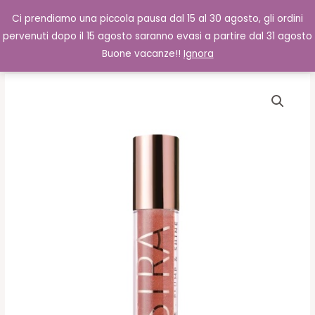
Vai
Cerca
0,00
€
Ci prendiamo una piccola pausa dal 15 al 30 agosto, gli ordini
al
pervenuti dopo il 15 agosto saranno evasi a partire dal 31 agosto
contenuto
Buone vacanze!!
Ignora