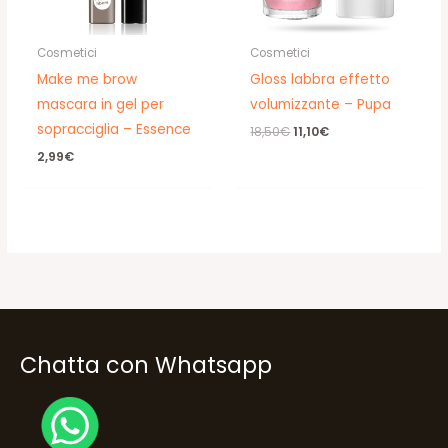
Cosmetici
Cosmetici
Make me brow
Gloss labbra effetto
mascara in gel per
volumizzante – Pupa
sopracciglia – Essence
Il
Il
18,50
€
11,10
€
prezzo
prezzo
2,99
€
originale
attuale
era:
è:
18,50€.
11,10€.
Chatta con Whatsapp