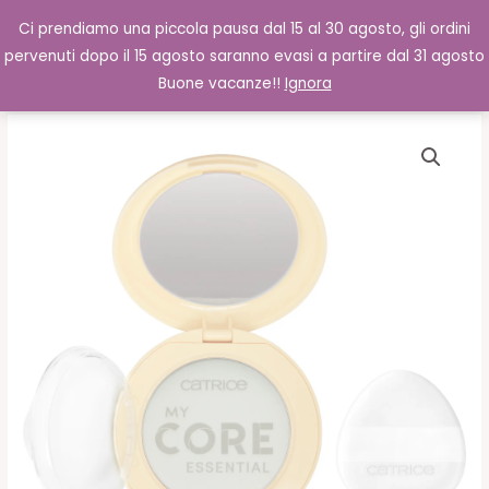
Vai
Cerca
0,00
€
Ci prendiamo una piccola pausa dal 15 al 30 agosto, gli ordini
al
pervenuti dopo il 15 agosto saranno evasi a partire dal 31 agosto
contenuto
Buone vacanze!!
Ignora