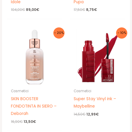
Idole
Pupa
Il
Il
Il
Il
104,00
€
89,00
€
17,50
€
8,75
€
prezzo
prezzo
prezzo
prezzo
originale
attuale
originale
attuale
era:
è:
era:
è:
104,00€.
89,00€.
17,50€.
8,75€.
- 20%
- 10%
Cosmetici
Cosmetici
SKIN BOOSTER
Super Stay Vinyl ink –
FONDOTINTA IN SIERO –
Maybelline
Deborah
Il
Il
14,50
€
12,99
€
prezzo
prezzo
Il
Il
16,90
€
13,50
€
originale
attuale
prezzo
prezzo
era:
è:
originale
attuale