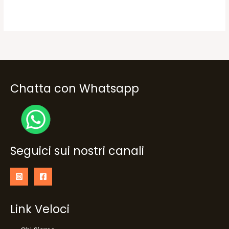
14,50€.
12,99€.
era:
è:
16,90€.
13,50€.
Chatta con Whatsapp
Seguici sui nostri canali
Link Veloci