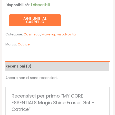
Disponibilità:
1 disponibili
MY
AGGIUNGI AL
CARRELLO
CORE
ESSENTIALS
Categorie:
Cosmetici
,
Make-up viso
,
Novità
Magic
Shine
Marca:
Catrice
Eraser
Gel
-
Recensioni (0)
Catrice
quantità
Ancora non ci sono recensioni.
Recensisci per primo “MY CORE
ESSENTIALS Magic Shine Eraser Gel –
Catrice”