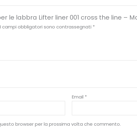
Maybelline
quantità
r le labbra Lifter liner 001 cross the line – M
I campi obbligatori sono contrassegnati
*
Email
*
10
%
n questo browser per la prossima volta che commento.
di sconto, solo per te