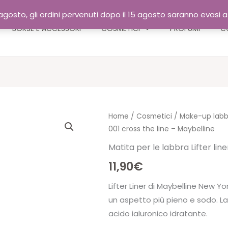
gosto, gli ordini pervenuti dopo il 15 agosto saranno evasi 
BORSE E ACCESSORI
COSMETICI
PROFUMI
C
Home
/
Cosmetici
/
Make-up labb
001 cross the line – Maybelline
Matita per le labbra Lifter lin
11,90
€
Lifter Liner di Maybelline New Y
un aspetto più pieno e sodo. L
acido ialuronico idratante.