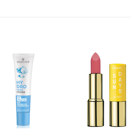
Iscriviti per ricevere il tuo sconto
esclusivo e ricevere aggiornamenti sui
nostri ultimi prodotti e offerte!
Autorizzo il trattamento dei dati
Non inviamo spam! Leggi la nostra
Informativa
sulla privacy
per avere maggiori informazioni.