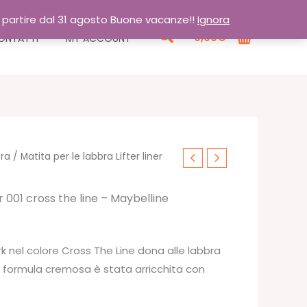
a partire dal 31 agosto Buone vacanze!!
Ignora
Cerca
0,00
€
ONTATTI
MY ACCOUNT
ra
/ Matita per le labbra Lifter liner
er 001 cross the line – Maybelline
ork nel colore Cross The Line dona alle labbra
a formula cremosa è stata arricchita con