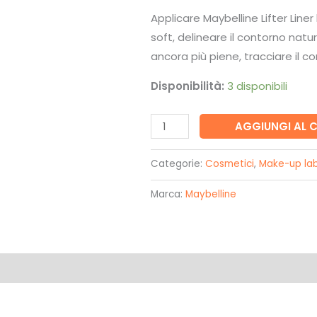
Applicare Maybelline Lifter Liner
soft, delineare il contorno natu
ancora più piene, tracciare il 
Disponibilità:
3 disponibili
Matita
AGGIUNGI AL 
per
le
Categorie:
Cosmetici
,
Make-up la
labbra
Marca:
Maybelline
Lifter
liner
001
cross
the
line
-