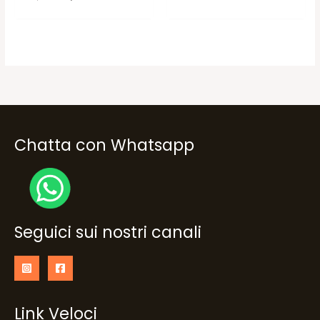
originale
attuale
prezzo
prezzo
era:
è:
originale
attuale
19,90€.
15,90€.
era:
è:
25,90€.
20,70€.
Chatta con Whatsapp
Seguici sui nostri canali
Link Veloci