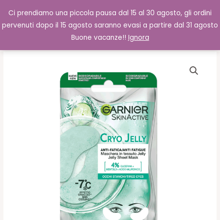
Vai
Cerca
0,00
€
Ci prendiamo una piccola pausa dal 15 al 30 agosto, gli ordini
al
pervenuti dopo il 15 agosto saranno evasi a partire dal 31 agosto
contenuto
Buone vacanze!!
Ignora