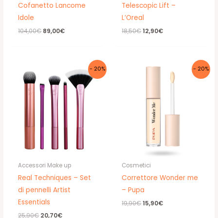
Cofanetto Lancome
Telescopic Lift –
Idole
L’Oreal
Il
Il
Il
Il
104,00
€
89,00
€
18,50
€
12,90
€
prezzo
prezzo
prezzo
prezzo
originale
attuale
originale
attuale
era:
è:
era:
è:
104,00€.
89,00€.
18,50€.
12,90€.
- 20%
- 20%
Accessori Make up
Cosmetici
Real Techniques – Set
Correttore Wonder me
di pennelli Artist
– Pupa
Essentials
Il
Il
19,90
€
15,90
€
prezzo
prezzo
Il
Il
25,90
€
20,70
€