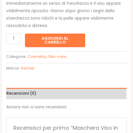
immediatamente un senso di freschezza e il viso appare
visibilmente riposato. Giorno dopo giorno i segni della
stanchezza sono ridotti e la pelle appare visibimente
rassodata e distesa.
Maschera
AGGIUNGI AL
CARRELLO
Viso
in
Categorie:
Cosmetici
,
Skin-care
Tessuto
Cryo
Marca:
Garnier
Jelly
Occhi
-
Recensioni (0)
Garnier
quantità
Ancora non ci sono recensioni.
Recensisci per primo “Maschera Viso in