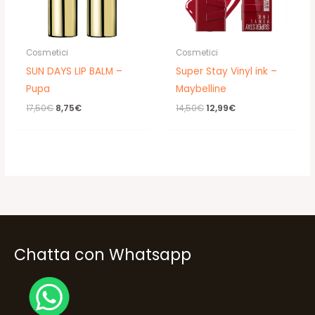
Cosmetici
Cosmetici
SUN DAYS LIP BALM –
Super Stay Vinyl ink –
Pupa
Maybelline
Il
Il
Il
Il
17,50
€
8,75
€
14,50
€
12,99
€
prezzo
prezzo
prezzo
prezzo
originale
attuale
originale
attuale
era:
è:
era:
è:
17,50€.
8,75€.
14,50€.
12,99€.
Chatta con Whatsapp