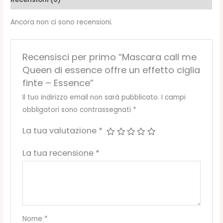
effetto
ciglia
Ancora non ci sono recensioni.
finte
-
Essence
Recensisci per primo “Mascara call me
quantità
Queen di essence offre un effetto ciglia
finte – Essence”
Il tuo indirizzo email non sarà pubblicato.
I campi
obbligatori sono contrassegnati
*
La tua valutazione
*
La tua recensione
*
Nome
*