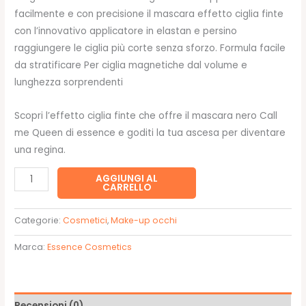
facilmente e con precisione il mascara effetto ciglia finte
con l’innovativo applicatore in elastan e persino
raggiungere le ciglia più corte senza sforzo. Formula facile
da stratificare Per ciglia magnetiche dal volume e
lunghezza sorprendenti
Scopri l’effetto ciglia finte che offre il mascara nero Call
me Queen di essence e goditi la tua ascesa per diventare
una regina.
Mascara
AGGIUNGI AL
CARRELLO
call
me
Categorie:
Cosmetici
,
Make-up occhi
Queen
di
Marca:
Essence Cosmetics
essence
offre
un
Recensioni (0)