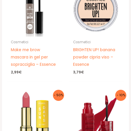
Cosmetici
Cosmetici
Make me brow
BRIGHTEN UP! banana
mascara in gel per
powder cipria viso –
sopracciglia – Essence
Essence
2,99
€
3,79
€
- 50%
- 10%