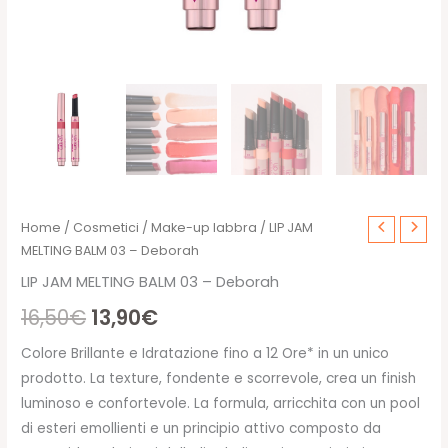
Home
/
Cosmetici
/
Make-up labbra
/ LIP JAM
MELTING BALM 03 – Deborah
LIP JAM MELTING BALM 03 – Deborah
Il
Il
16,50
€
13,90
€
prezzo
prezzo
Colore Brillante e Idratazione fino a 12 Ore* in un unico
prodotto. La texture, fondente e scorrevole, crea un finish
originale
attuale
luminoso e confortevole. La formula, arricchita con un pool
era:
è:
di esteri emollienti e un principio attivo composto da