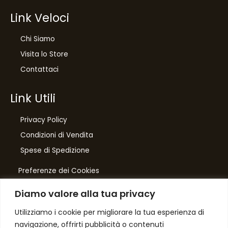
Link Veloci
Chi Siamo
Visita lo Store
Contattaci
Link Utili
Privacy Policy
Condizioni di Vendita
10
%
Spese di Spedizione
di sconto, solo per te
Preferenze dei Cookies
Iscriviti per ricevere il tuo sconto esclusivo e
ricevere aggiornamenti sui nostri ultimi prodotti
Diamo valore alla tua privacy
e offerte!
Number One
di Domenico Toccacieli
Utilizziamo i cookie per migliorare la tua esperienza di
navigazione, offrirti pubblicità o contenuti
Via G. Mazzini 5/C