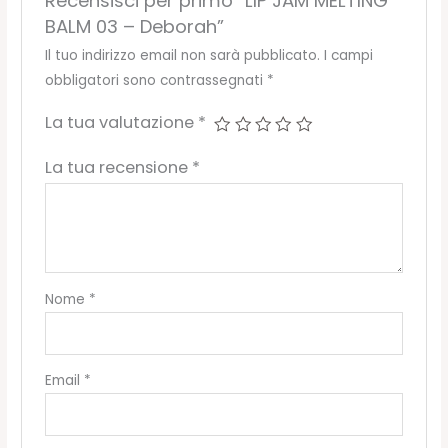
Recensisci per primo “LIP JAM MELTING
BALM 03 – Deborah”
Il tuo indirizzo email non sarà pubblicato.
I campi
obbligatori sono contrassegnati
*
La tua valutazione
*
La tua recensione
*
Nome
*
Email
*