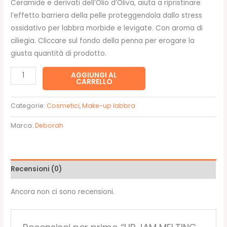
Ceramide e derivati dell’Olio d’Oliva, aiuta a ripristinare
16,50€.
13,90€.
l’effetto barriera della pelle proteggendola dallo stress
ossidativo per labbra morbide e levigate. Con aroma di
ciliegia. Cliccare sul fondo della penna per erogare la
giusta quantità di prodotto.
LIP
AGGIUNGI AL
CARRELLO
JAM
MELTING
Categorie:
Cosmetici
,
Make-up labbra
BALM
03
Marca:
Deborah
-
Deborah
quantità
Recensioni (0)
Ancora non ci sono recensioni.