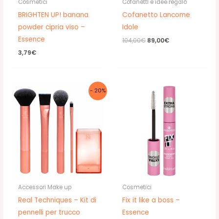
Cosmetici
Cofanetti e idee regalo
BRIGHTEN UP! banana
Cofanetto Lancome
powder cipria viso –
Idole
Essence
Il
Il
104,00
€
89,00
€
prezzo
prezzo
3,79
€
originale
attuale
era:
è:
104,00€.
89,00€.
- 20%
Accessori Make up
Cosmetici
Real Techniques – Kit di
Fix it like a boss –
pennelli per trucco
Essence