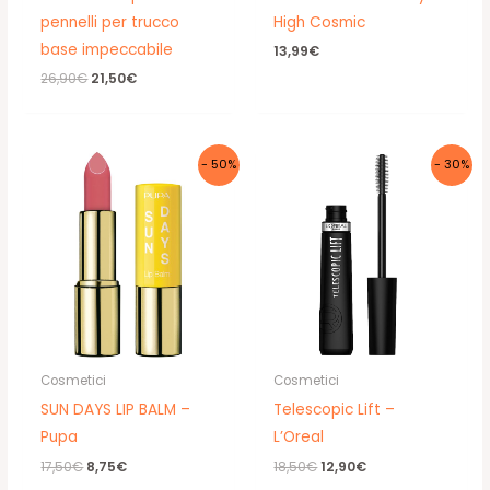
pennelli per trucco
High Cosmic
base impeccabile
13,99
€
Il
Il
26,90
€
21,50
€
prezzo
prezzo
originale
attuale
era:
è:
26,90€.
21,50€.
- 50%
- 30%
Cosmetici
Cosmetici
SUN DAYS LIP BALM –
Telescopic Lift –
Pupa
L’Oreal
Il
Il
Il
Il
17,50
€
8,75
€
18,50
€
12,90
€
prezzo
prezzo
prezzo
prezzo