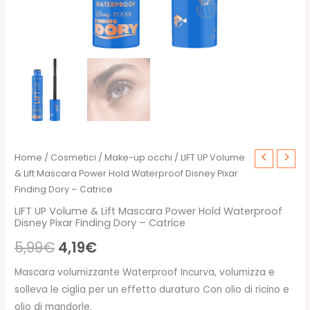
Home
/
Cosmetici
/
Make-up occhi
/ LIFT UP Volume
& Lift Mascara Power Hold Waterproof Disney Pixar
Finding Dory – Catrice
LIFT UP Volume & Lift Mascara Power Hold Waterproof
Disney Pixar Finding Dory – Catrice
Il
Il
5,99
€
4,19
€
prezzo
prezzo
Mascara volumizzante Waterproof Incurva, volumizza e
solleva le ciglia per un effetto duraturo Con olio di ricino e
originale
attuale
olio di mandorle.