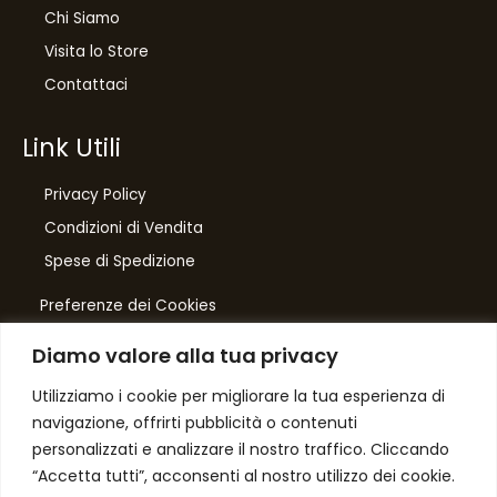
Chi Siamo
Visita lo Store
Contattaci
Link Utili
Privacy Policy
Condizioni di Vendita
10
%
Spese di Spedizione
di sconto, solo per te
Preferenze dei Cookies
Iscriviti per ricevere il tuo sconto esclusivo e
ricevere aggiornamenti sui nostri ultimi prodotti
Diamo valore alla tua privacy
e offerte!
Number One
di Domenico Toccacieli
Utilizziamo i cookie per migliorare la tua esperienza di
navigazione, offrirti pubblicità o contenuti
Via G. Mazzini 5/C
personalizzati e analizzare il nostro traffico. Cliccando
61033 FERMIGNANO PU
“Accetta tutti”, acconsenti al nostro utilizzo dei cookie.
C.F. TCCDNC64A31D541L