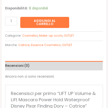
era:
è:
Disponibilità:
8 disponibili
5,99€.
4,19€.
LIFT
AGGIUNGI AL
CARRELLO
UP
Volume
Categorie:
Cosmetici
,
Make-up occhi
,
OUTLET
&
Lift
Marche:
Catrice
,
Essence Cosmetics
,
OUTLET
Mascara
Power
Hold
Recensioni (0)
Waterproof
Disney
Ancora non ci sono recensioni.
Pixar
Finding
Dory
Recensisci per primo “LIFT UP Volume &
-
Lift Mascara Power Hold Waterproof
Catrice
Disney Pixar Finding Dory – Catrice”