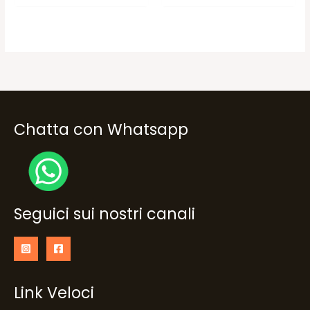
originale
attuale
originale
attuale
era:
è:
era:
è:
17,50€.
8,75€.
18,50€.
12,90€.
Chatta con Whatsapp
Seguici sui nostri canali
Link Veloci