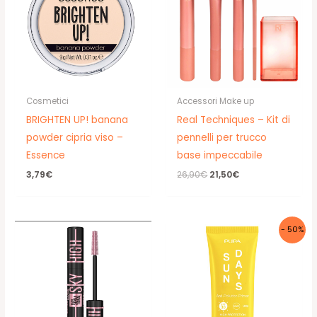
Cosmetici
Accessori Make up
BRIGHTEN UP! banana
Real Techniques – Kit di
powder cipria viso –
pennelli per trucco
Essence
base impeccabile
Il
Il
3,79
€
26,90
€
21,50
€
prezzo
prezzo
originale
attuale
era:
è:
26,90€.
21,50€.
- 50%