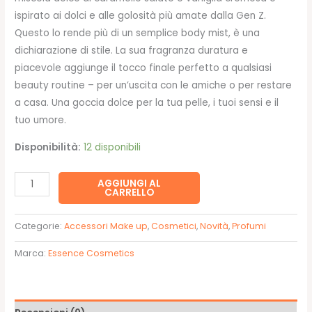
ispirato ai dolci e alle golosità più amate dalla Gen Z.
Questo lo rende più di un semplice body mist, è una
dichiarazione di stile. La sua fragranza duratura e
piacevole aggiunge il tocco finale perfetto a qualsiasi
beauty routine – per un’uscita con le amiche o per restare
a casa. Una goccia dolce per la tua pelle, i tuoi sensi e il
tuo umore.
Disponibilità:
12 disponibili
JUICY
AGGIUNGI AL
CARRELLO
BOMB
sweet
Categorie:
Accessori Make up
,
Cosmetici
,
Novità
,
Profumi
drop
body
Marca:
Essence Cosmetics
mist
102
caramel