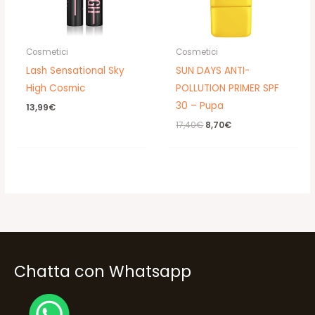
Cosmetici
Cosmetici
Lash Sensational Sky
SUN DAYS ANTI-
High Cosmic
POLLUTION PRIMER SPF
30 – Pupa
13,99
€
Il
Il
17,40
€
8,70
€
prezzo
prezzo
originale
attuale
era:
è:
17,40€.
8,70€.
Chatta con Whatsapp