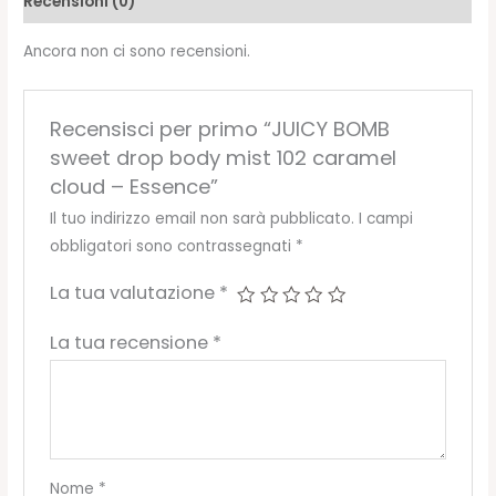
Recensioni (0)
cloud
-
Ancora non ci sono recensioni.
Essence
quantità
Recensisci per primo “JUICY BOMB
sweet drop body mist 102 caramel
cloud – Essence”
Il tuo indirizzo email non sarà pubblicato.
I campi
obbligatori sono contrassegnati
*
La tua valutazione
*
La tua recensione
*
Nome
*