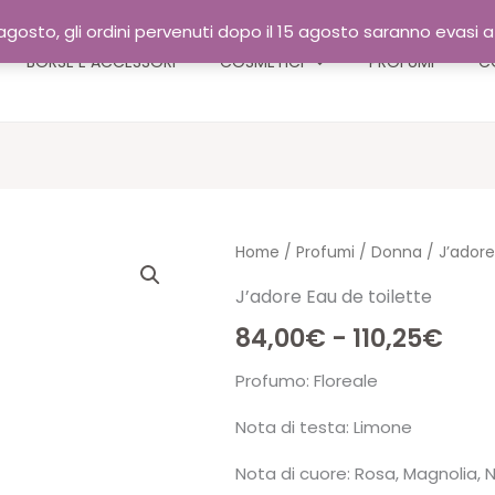
gosto, gli ordini pervenuti dopo il 15 agosto saranno evasi 
BORSE E ACCESSORI
COSMETICI
PROFUMI
C
Home
/
Profumi
/
Donna
/ J’adore
J’adore Eau de toilette
Fas
84,00
€
-
110,25
€
di
Profumo:
Floreale
prez
Nota di testa:
Limone
da
Nota di cuore:
Rosa, Magnolia, N