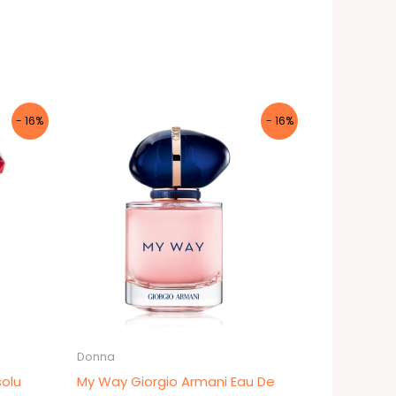
- 16%
- 16%
Donna
solu
My Way Giorgio Armani Eau De