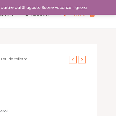
a partire dal 31 agosto Buone vacanze!!
Ignora
Cerca
0,00
€
ONTATTI
MY ACCOUNT
 Eau de toilette
cia
zo:
eroli