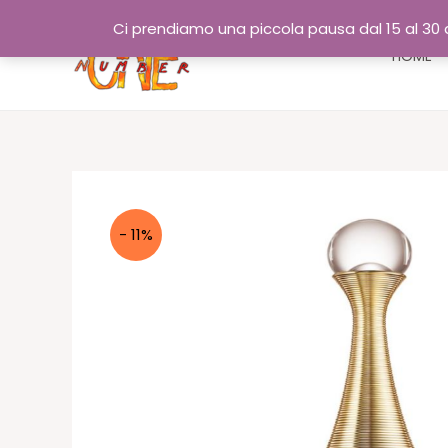
Vai
Ci prendiamo una piccola pausa dal 15 al 30 a
al
HOME
contenuto
- 11%