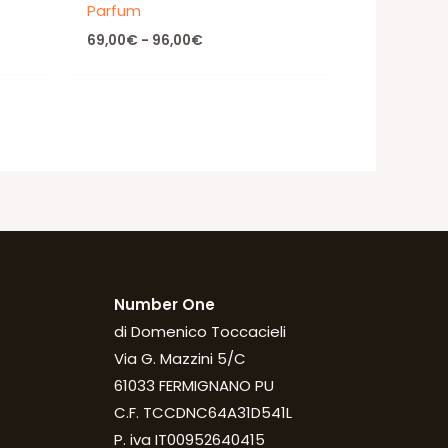
Parfum
Fascia
69,00
€
-
96,00
€
di
prezzo:
da
69,00€
a
96,00€
Number One
di Domenico Toccacieli
Via G. Mazzini 5/C
61033 FERMIGNANO PU
C.F. TCCDNC64A31D541L
P. iva IT00952640415