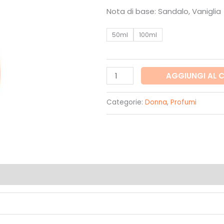
84,
Nota di base:
Sandalo, Vaniglia
a
50ml
100ml
110,
J'adore
AGGIUNGI AL 
Eau
de
Categorie:
Donna
,
Profumi
toilette
quantità