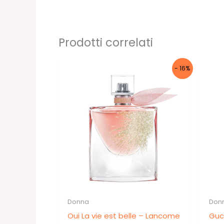
Prodotti correlati
- 16%
Donna
Don
Oui La vie est belle – Lancome
Guc