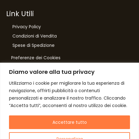
Link Utili
Privacy Policy
Condizioni di Vendita
10
%
Spese di Spedizione
di sconto, solo per te
Preferenze dei Cookies
Iscriviti per ricevere il tuo sconto esclusivo e
ricevere aggiornamenti sui nostri ultimi prodotti
Diamo valore alla tua privacy
e offerte!
Number One
di Domenico Toccacieli
Utilizziamo i cookie per migliorare la tua esperienza di
navigazione, offrirti pubblicità o contenuti
Via G. Mazzini 5/C
personalizzati e analizzare il nostro traffico. Cliccando
61033 FERMIGNANO PU
“Accetta tutti”, acconsenti al nostro utilizzo dei cookie.
C.F. TCCDNC64A31D541L
Autorizzo il trattamento dei dati
P. iva IT00952640415
Accettare tutto
Personalizza