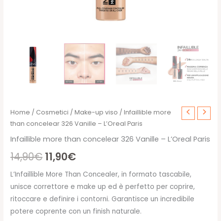
Home
/
Cosmetici
/
Make-up viso
/ Infaillible more
than concelear 326 Vanille – L’Oreal Paris
Infaillible more than concelear 326 Vanille – L’Oreal Paris
Il
Il
14,90
€
11,90
€
prezzo
prezzo
L’Infaillible More Than Concealer, in formato tascabile,
unisce correttore e make up ed è perfetto per coprire,
originale
attuale
ritoccare e definire i contorni. Garantisce un incredibile
era:
è:
potere coprente con un finish naturale.