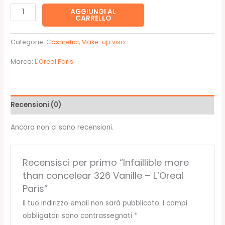
14,90€.
11,90€.
Infaillible
AGGIUNGI AL
CARRELLO
more
than
Categorie:
Cosmetici
,
Make-up viso
concelear
326
Marca:
L'Oreal Paris
Vanille
-
L'Oreal
Recensioni (0)
Paris
quantità
Ancora non ci sono recensioni.
Recensisci per primo “Infaillible more
than concelear 326 Vanille – L’Oreal
Paris”
Il tuo indirizzo email non sarà pubblicato.
I campi
obbligatori sono contrassegnati
*