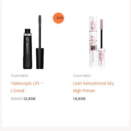
- 30%
Cosmetici
Cosmetici
Telescopic Lift –
Lash Sensational Sky
L’Oreal
High Primer
Il
Il
18,50
€
12,90
€
14,50
€
prezzo
prezzo
originale
attuale
era:
è:
18,50€.
12,90€.