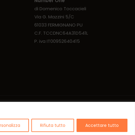
Number One
di Domenico Toccacieli
Via G. Mazzini 5/C
61033 FERMIGNANO PU
C.F. TCCDNC64A31D541L
P. iva IT00952640415
rsonalizza
Rifiuta tutto
Accettare tutto