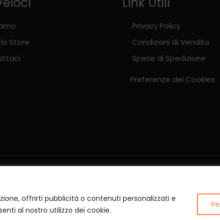
Veloci
Link Utili
iamo
Privacy Policy
 lo Store
Condizioni di Vendita
ttaci
Spese di Spedizione
Preferenze dei Cookies
zione, offrirti pubblicità o contenuti personalizzati e
Pe
enti al nostro utilizzo dei cookie.