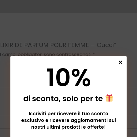
-
Gucci
quantità
 ELIXIR DE PARFUM POUR FEMME – Gucci”
I campi obbligatori sono contrassegnati
*
10
%
di sconto, solo per te
Iscriviti per ricevere il tuo sconto
esclusivo e ricevere aggiornamenti sui
Email
*
nostri ultimi prodotti e offerte!