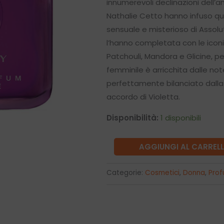
innumerevoli declinazioni dell’a
158,00€.
134,
Nathalie Cetto hanno infuso q
sensuale e misterioso di Assolu
l’hanno completata con le iconi
Patchouli, Mandora e Glicine, pe
femminile è arricchita dalle n
perfettamente bilanciato dalla
accordo di Violetta.
Disponibilità:
1 disponibili
GUILTY
AGGIUNGI AL CARREL
ELIXIR
DE
Categorie:
Cosmetici
,
Donna
,
Prof
PARFUM
POUR
FEMME