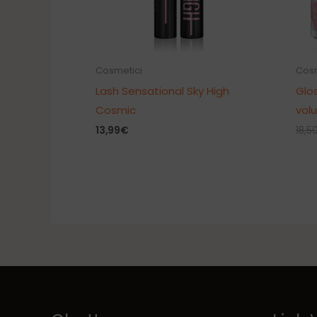
Cosmetici
Cosm
Lash Sensational Sky High
Glo
Cosmic
vol
13,99
€
18,5