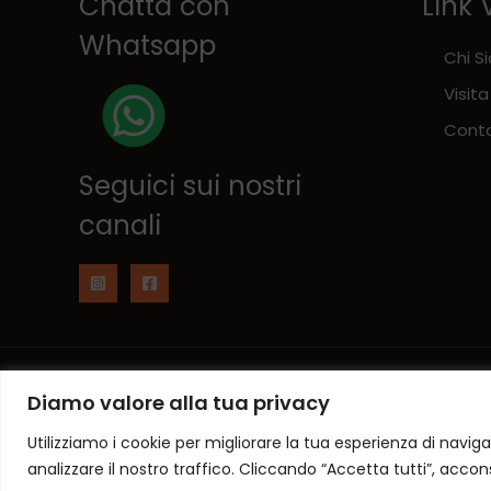
Chatta con
Link 
Whatsapp
Chi S
Visita
Conta
Seguici sui nostri
canali
Copyright © 2026 NumberOne Fermignano
Diamo valore alla tua privacy
Utilizziamo i cookie per migliorare la tua esperienza di naviga
analizzare il nostro traffico. Cliccando “Accetta tutti”, accons