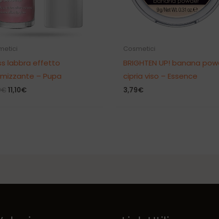
etici
Cosmetici
ss labbra effetto
BRIGHTEN UP! banana pow
umizzante – Pupa
cipria viso – Essence
Il
Il
0
€
11,10
€
3,79
€
prezzo
prezzo
originale
attuale
era:
è:
18,50€.
11,10€.