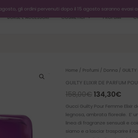
gosto, gli ordini pervenuti dopo il 15 agosto saranno evasi 
BORSE E ACCESSORI
COSMETICI
PROFUMI
C
Home
/
Profumi
/
Donna
/ GUILTY 
GUILTY ELIXIR DE PARFUM PO
Il
Il
158,00
€
134,30
€
prezzo
prez
Gucci Guilty Pour Femme Elixir
legnosa, ambrata floreale. E’ 
originale
attu
linea di fragranze sensuali e co
era:
è:
siamo e a lasciar trasparire il n