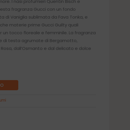
more. I nasi profumieri Quentin Bisch e
30€.
uesta fragranza Gucci con un fondo
ta di Vaniglia sublimata da Fava Tonka, e
che materie prime Gucci Guilty quali
r un tocco floreale e femminile. La fragranza
ote di testa agrumate di Bergamotto,
 Rosa, dall’Osmanto e dal delicato e dolce
LO
umi