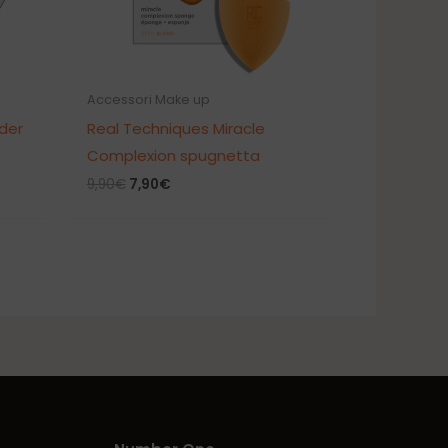
Accessori Make up
der
Real Techniques Miracle
Complexion spugnetta
Il
Il
9,90
€
7,90
€
prezzo
prezzo
originale
attuale
era:
è:
9,90€.
7,90€.