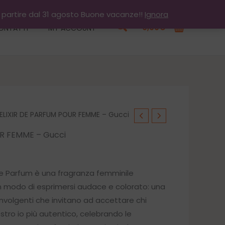
a partire dal 31 agosto Buone vacanze!!
Ignora
Cerca
0,00
€
ONTATTI
MY ACCOUNT
ELIXIR DE PARFUM POUR FEMME – Gucci
UR FEMME – Gucci
zo
 de Parfum è una fragranza femminile
un modo di esprimersi audace e colorato: una
ale
involgenti che invitano ad accettare chi
ostro io più autentico, celebrando le