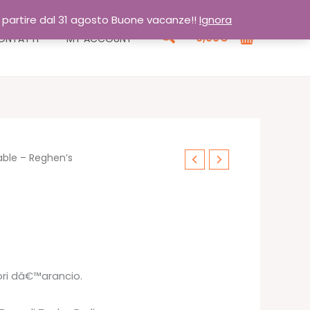
a partire dal 31 agosto Buone vacanze!!
Ignora
Cerca
0,00
€
ONTATTI
MY ACCOUNT
able – Reghen’s
o
le
iori dâ€™arancio.