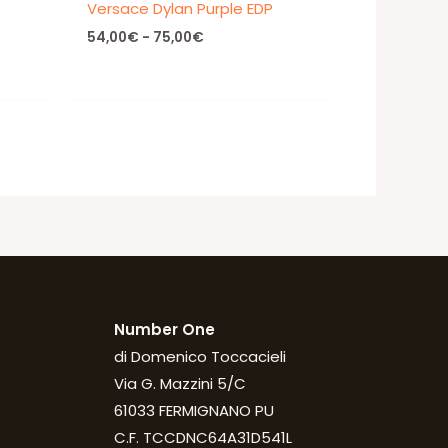
Versace Dylan Purple EDP
Fascia
54,00
€
-
75,00
€
di
prezzo:
da
54,00€
a
75,00€
Number One
di Domenico Toccacieli
Via G. Mazzini 5/C
61033 FERMIGNANO PU
C.F. TCCDNC64A31D541L