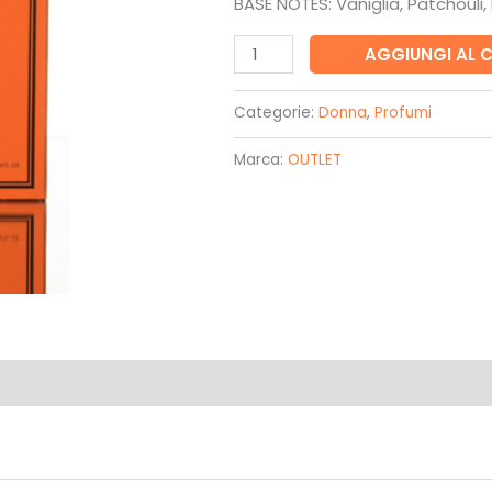
BASE NOTES: Vaniglia, Patchouli, 
49,00€.
39,00
Formidable
AGGIUNGI AL 
-
Reghen's
Categorie:
Donna
,
Profumi
quantità
Marca:
OUTLET