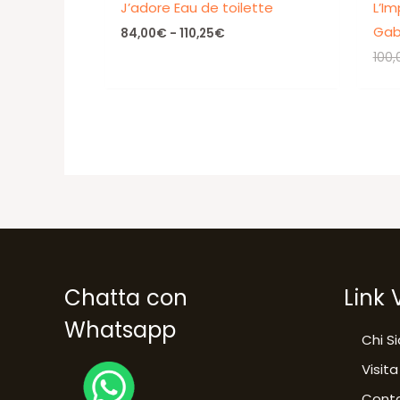
J’adore Eau de toilette
L’Im
Gab
Fascia
84,00
€
-
110,25
€
di
100,
prezzo:
da
84,00€
a
110,25€
Chatta con
Link 
Whatsapp
Chi S
Visita
Conta