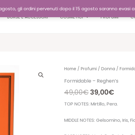
gosto, gli ordini pervenuti dopo il 15 agosto saranno evasi 
BORSE E ACCESSORI
COSMETICI
PROFUMI
C
Home
/
Profumi
/
Donna
/ Formid
Formidable – Reghen’s
Il
Il
49,00
€
39,00
€
prezzo
prezz
TOP NOTES: Mirtillo, Pera.
originale
attua
MIDDLE NOTES: Gelsomino, Iris, F
era:
è: