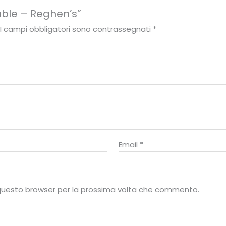
able – Reghen’s”
I campi obbligatori sono contrassegnati
*
Email
*
10
%
n questo browser per la prossima volta che commento.
di sconto, solo per te