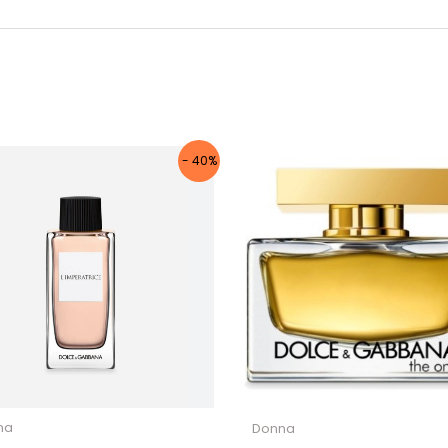
Iscriviti per ricevere il tuo sconto
esclusivo e ricevere aggiornamenti sui
nostri ultimi prodotti e offerte!
- 40%
Autorizzo il trattamento dei dati
Non inviamo spam! Leggi la nostra
Informativa
sulla privacy
per avere maggiori informazioni.
na
Donna