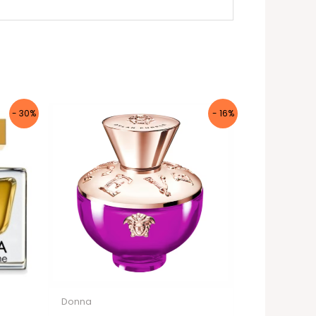
- 30%
- 16%
Donna