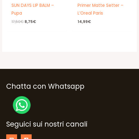
SUN DAYS LIP BALM –
Primer Matte Setter –
Pupa
L’Oreal Paris
Il
Il
17,50
€
8,75
€
14,99
€
prezzo
prezzo
originale
attuale
era:
è:
17,50€.
8,75€.
Chatta con Whatsapp
Seguici sui nostri canali