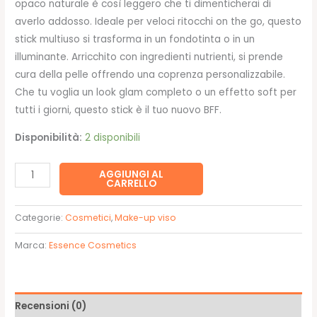
opaco naturale è così leggero che ti dimenticherai di
averlo addosso. Ideale per veloci ritocchi on the go, questo
stick multiuso si trasforma in un fondotinta o in un
illuminante. Arricchito con ingredienti nutrienti, si prende
cura della pelle offrendo una coprenza personalizzabile.
Che tu voglia un look glam completo o un effetto soft per
tutti i giorni, questo stick è il tuo nuovo BFF.
Disponibilità:
2 disponibili
FONDOTINTA
AGGIUNGI AL
CARRELLO
in
stick
Categorie:
Cosmetici
,
Make-up viso
120-
Essence
Marca:
Essence Cosmetics
quantità
Recensioni (0)