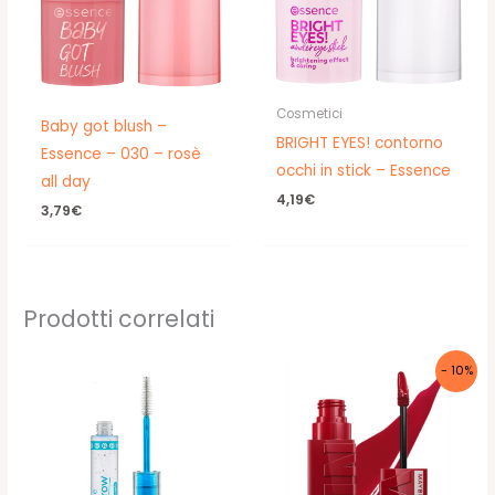
Cosmetici
Baby got blush –
BRIGHT EYES! contorno
Essence – 030 – rosè
occhi in stick – Essence
all day
4,19
€
3,79
€
Prodotti correlati
- 10%