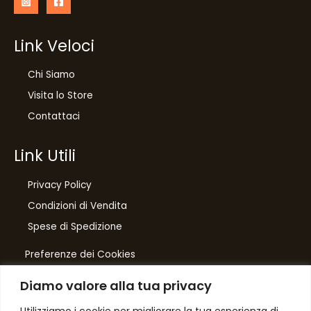
Link Veloci
Chi Siamo
Visita lo Store
Contattaci
Link Utili
Privacy Policy
Condizioni di Vendita
10
%
Spese di Spedizione
di sconto, solo per te
Preferenze dei Cookies
Iscriviti per ricevere il tuo sconto esclusivo e
ricevere aggiornamenti sui nostri ultimi prodotti
Diamo valore alla tua privacy
e offerte!
Number One
di Domenico Toccacieli
Utilizziamo i cookie per migliorare la tua esperienza di