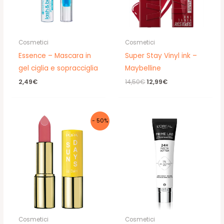
Cosmetici
Cosmetici
Essence – Mascara in
Super Stay Vinyl ink –
gel ciglia e sopracciglia
Maybelline
Il
Il
2,49
€
14,50
€
12,99
€
prezzo
prezzo
originale
attuale
era:
è:
14,50€.
12,99€.
- 50%
Cosmetici
Cosmetici