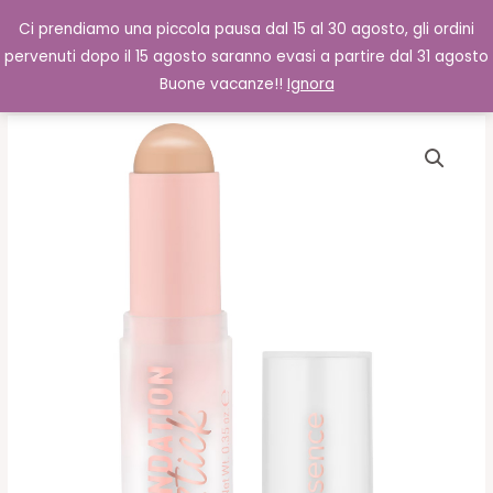
Vai
Cerca
0,00
€
Ci prendiamo una piccola pausa dal 15 al 30 agosto, gli ordini
al
pervenuti dopo il 15 agosto saranno evasi a partire dal 31 agosto
contenuto
Buone vacanze!!
Ignora