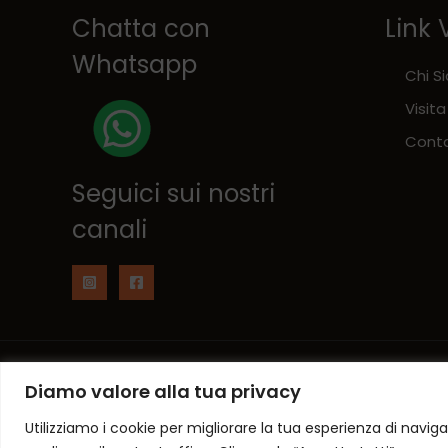
Chatta con
Link 
Whatsapp
Chi S
Visita
Conta
Seguici sui nostri
canali
Copyright © 2026 NumberOne Fermignano
Diamo valore alla tua privacy
Utilizziamo i cookie per migliorare la tua esperienza di naviga