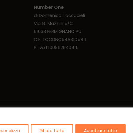
Number One
di Domenico Toccacieli
Via G. Mazzini 5/C
61033 FERMIGNANO PU
C.F. TCCDNC64A31D541L
P. iva IT00952640415
rsonalizza
Rifiuta tutto
Accettare tutto