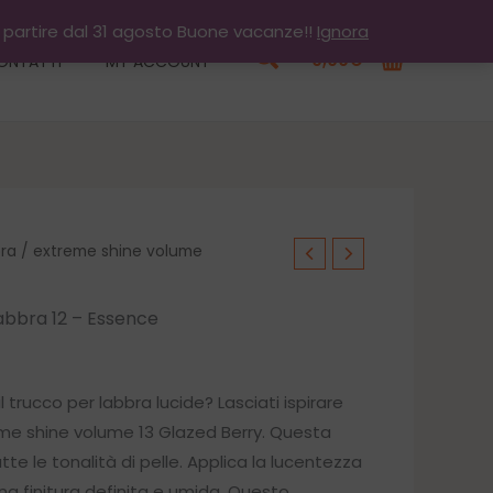
a partire dal 31 agosto Buone vacanze!!
Ignora
Cerca
0,00
€
ONTATTI
MY ACCOUNT
ra
/ extreme shine volume
abbra 12 – Essence
 trucco per labbra lucide? Lasciati ispirare
me shine volume 13 Glazed Berry. Questa
te le tonalità di pelle. Applica la lucentezza
na finitura definita e umida. Questo