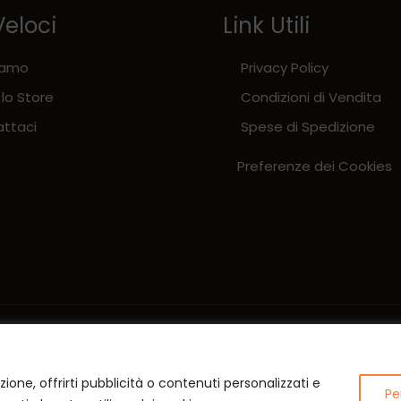
Veloci
Link Utili
iamo
Privacy Policy
 lo Store
Condizioni di Vendita
ttaci
Spese di Spedizione
Preferenze dei Cookies
zione, offrirti pubblicità o contenuti personalizzati e
Pe