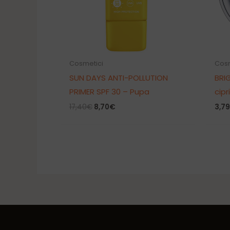
Cosmetici
Cosm
SUN DAYS ANTI-POLLUTION
BRI
PRIMER SPF 30 – Pupa
cipr
Il
Il
17,40
€
8,70
€
3,79
prezzo
prezzo
originale
attuale
era:
è:
17,40€.
8,70€.