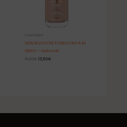
Cosmetici
SKIN BOOSTER FONDOTINTA IN
SIERO – Deborah
Il
Il
16,90
€
13,50
€
prezzo
prezzo
originale
attuale
era:
è:
16,90€.
13,50€.