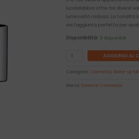
lucidalabbra offre tre diversi 
luminosità radiosa. La tonalità
sia l’aggiunta perfetta per qual
Disponibilità:
3 disponibili
extreme
AGGIUNGI AL 
shine
volume
Categorie:
Cosmetici
,
Make-up la
lucidalabbra
Marca:
Essence Cosmetics
12
-
Essence
quantità