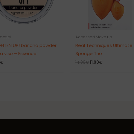
etici
Accessori Make up
GHTEN UP! banana powder
Real Techniques Ultimate
ia viso – Essence
Sponge Trio
Il
Il
€
14,90
€
11,90
€
prezzo
prezzo
originale
attuale
era:
è:
14,90€.
11,90€.