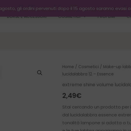
gosto, gli ordini pervenuti dopo il 15 agosto saranno evasi 
BORSE E ACCESSORI
COSMETICI
PROFUMI
C
Home
/
Cosmetici
/
Make-up labb
lucidalabbra 12 – Essence
extreme shine volume lucidal
2,49
€
Stai cercando un prodotto per il
dal lucidalabbra essence extre
tonalità lampone si adatta a tut
e le tue labbra appariranno in u