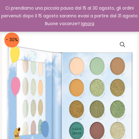
Vai
Cerca
0,00
€
Ci prendiamo una piccola pausa dal 15 al 30 agosto, gli ordini
al
pervenuti dopo il 15 agosto saranno evasi a partire dal 31 agosto
contenuto
Buone vacanze!!
Ignora
- 30%