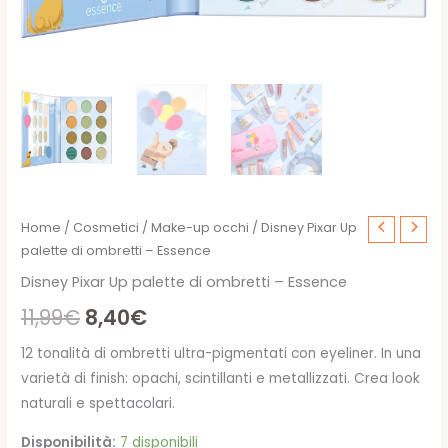
Home
/
Cosmetici
/
Make-up occhi
/ Disney Pixar Up
palette di ombretti – Essence
Disney Pixar Up palette di ombretti – Essence
Il
Il
11,99
€
8,40
€
prezzo
prezzo
12 tonalità di ombretti ultra-pigmentati con eyeliner. In una
varietà di finish: opachi, scintillanti e metallizzati. Crea look
originale
attuale
naturali e spettacolari.
era:
è:
Disponibilità:
7 disponibili