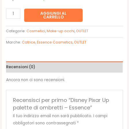
11,99€.
8,40€.
Disney
AGGIUNGI AL
CARRELLO
Pixar
Up
Categorie:
Cosmetici
,
Make-up occhi
,
OUTLET
palette
di
Marche:
Catrice
,
Essence Cosmetics
,
OUTLET
ombretti
-
Essence
Recensioni (0)
quantità
Ancora non ci sono recensioni.
Recensisci per primo “Disney Pixar Up
palette di ombretti – Essence”
Il tuo indirizzo email non sarà pubblicato.
I campi
obbligatori sono contrassegnati
*