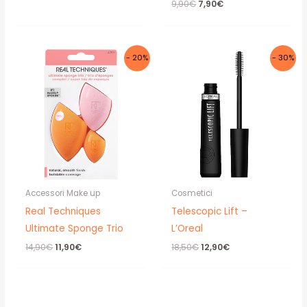
Il
Il
9,90
€
7,90
€
prezzo
prezzo
originale
attuale
era:
è:
9,90€.
7,90€.
- 20%
- 30%
Accessori Make up
Cosmetici
Real Techniques
Telescopic Lift –
Ultimate Sponge Trio
L’Oreal
Il
Il
Il
Il
14,90
€
11,90
€
18,50
€
12,90
€
prezzo
prezzo
prezzo
prezzo
originale
attuale
originale
attuale
era:
è:
era:
è:
14,90€.
11,90€.
18,50€.
12,90€.