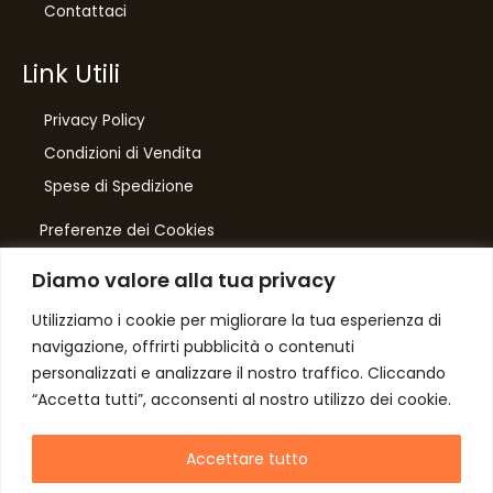
Contattaci
Link Utili
Privacy Policy
Condizioni di Vendita
10
%
Spese di Spedizione
di sconto, solo per te
Preferenze dei Cookies
Iscriviti per ricevere il tuo sconto esclusivo e
ricevere aggiornamenti sui nostri ultimi prodotti
Diamo valore alla tua privacy
e offerte!
Number One
di Domenico Toccacieli
Utilizziamo i cookie per migliorare la tua esperienza di
navigazione, offrirti pubblicità o contenuti
Via G. Mazzini 5/C
personalizzati e analizzare il nostro traffico. Cliccando
61033 FERMIGNANO PU
“Accetta tutti”, acconsenti al nostro utilizzo dei cookie.
C.F. TCCDNC64A31D541L
Autorizzo il trattamento dei dati
P. iva IT00952640415
Accettare tutto