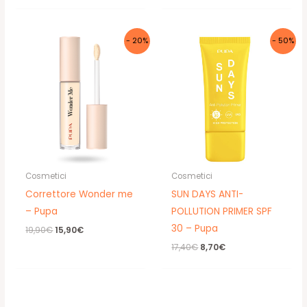
- 20%
- 50%
Cosmetici
Cosmetici
Correttore Wonder me
SUN DAYS ANTI-
– Pupa
POLLUTION PRIMER SPF
30 – Pupa
Il
Il
19,90
€
15,90
€
prezzo
prezzo
Il
Il
17,40
€
8,70
€
originale
attuale
prezzo
prezzo
era:
è:
originale
attuale
19,90€.
15,90€.
era:
è:
17,40€.
8,70€.