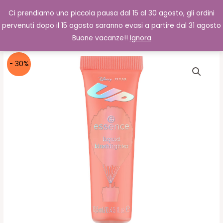
Vai
Cerca
0,00
€
Ci prendiamo una piccola pausa dal 15 al 30 agosto, gli ordini
al
pervenuti dopo il 15 agosto saranno evasi a partire dal 31 agosto
contenuto
Buone vacanze!!
Ignora
- 30%