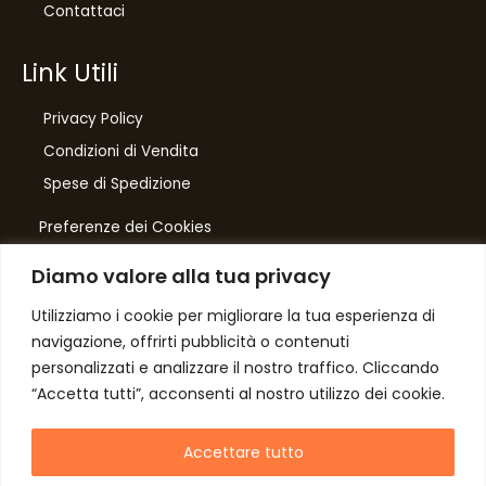
Contattaci
Link Utili
Privacy Policy
Condizioni di Vendita
10
%
Spese di Spedizione
di sconto, solo per te
Preferenze dei Cookies
Iscriviti per ricevere il tuo sconto esclusivo e
ricevere aggiornamenti sui nostri ultimi prodotti
Diamo valore alla tua privacy
e offerte!
Number One
di Domenico Toccacieli
Utilizziamo i cookie per migliorare la tua esperienza di
navigazione, offrirti pubblicità o contenuti
Via G. Mazzini 5/C
personalizzati e analizzare il nostro traffico. Cliccando
61033 FERMIGNANO PU
“Accetta tutti”, acconsenti al nostro utilizzo dei cookie.
C.F. TCCDNC64A31D541L
Autorizzo il trattamento dei dati
P. iva IT00952640415
Accettare tutto