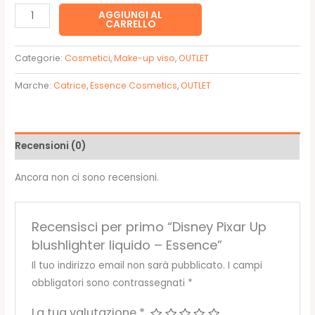
4,99€.
3,50€.
Disney
AGGIUNGI AL
CARRELLO
Pixar
Up
Categorie:
Cosmetici
,
Make-up viso
,
OUTLET
blushlighter
liquido
Marche:
Catrice
,
Essence Cosmetics
,
OUTLET
-
Essence
quantità
Recensioni (0)
Ancora non ci sono recensioni.
Recensisci per primo “Disney Pixar Up
blushlighter liquido – Essence”
Il tuo indirizzo email non sarà pubblicato.
I campi
obbligatori sono contrassegnati
*
La tua valutazione
*