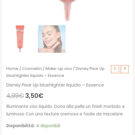
Home
/
Cosmetici
/
Make-up viso
/ Disney Pixar Up
blushlighter liquido – Essence
Disney Pixar Up blushlighter liquido – Essence
Il
Il
4,99
€
3,50
€
prezzo
prezzo
Illuminante viso liquido. Dona alla pelle un finish morbido e
luminoso Con una texture cremosa e facile da miscelare.
originale
attuale
Disponibilità:
4 disponibili
era:
è: