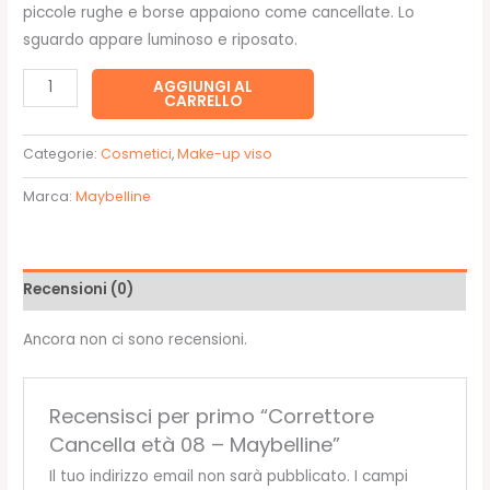
piccole rughe e borse appaiono come cancellate. Lo
sguardo appare luminoso e riposato.
Correttore
AGGIUNGI AL
CARRELLO
Cancella
età
Categorie:
Cosmetici
,
Make-up viso
08
-
Marca:
Maybelline
Maybelline
quantità
Recensioni (0)
Ancora non ci sono recensioni.
Recensisci per primo “Correttore
Cancella età 08 – Maybelline”
Il tuo indirizzo email non sarà pubblicato.
I campi