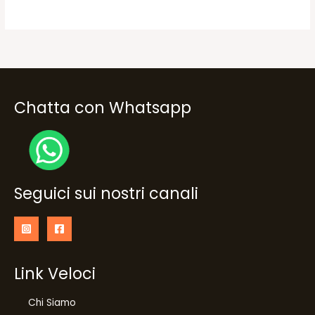
17,40€.
8,70€.
25,90€.
20,70€.
Chatta con Whatsapp
Seguici sui nostri canali
Link Veloci
Chi Siamo