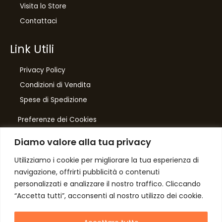
Visita lo Store
Contattaci
Link Utili
Privacy Policy
Condizioni di Vendita
10
%
Spese di Spedizione
di sconto, solo per te
Preferenze dei Cookies
Iscriviti per ricevere il tuo sconto esclusivo e
ricevere aggiornamenti sui nostri ultimi prodotti
Diamo valore alla tua privacy
e offerte!
Number One
di Domenico Toccacieli
Utilizziamo i cookie per migliorare la tua esperienza di
navigazione, offrirti pubblicità o contenuti
Via G. Mazzini 5/C
personalizzati e analizzare il nostro traffico. Cliccando
61033 FERMIGNANO PU
“Accetta tutti”, acconsenti al nostro utilizzo dei cookie.
C.F. TCCDNC64A31D541L
Autorizzo il trattamento dei dati
P. iva IT00952640415