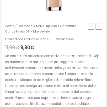
Home
/
Cosmetici
/
Make-up viso
/ Correttore
Cancella età 08 – Maybelline
Correttore Cancella età 08 – Maybelline
Il
Il
11,90
€
9,90
€
prezzo
prezzo
Un correttore arricchito con attivi anti-età: Bacche di Goji:
un antiossidante naturale per proteggere la pelle
originale
attuale
dall’invecchiamento cutaneo; Haloxyl: un attivo che aiuta
era:
è:
ad attenuare le borse e contrastare l’apparenza delle
occhiaie. Ricoperto da migliaia di morbide micro-fibre,
11,90€.
9,90€.
l’applicatore svolge un’azione mirata di correzione delle
imperfezioni, rispettando le zone delicate del contorno
occhi. Garantisce una coprenza ottima e senza segni di
demarcazione. Risultato: immediatamente occhiaie,