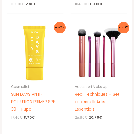
Il
Il
Il
Il
18,50
€
12,90
€
104,00
€
89,00
€
prezzo
prezzo
prezzo
prezzo
originale
attuale
originale
attuale
era:
è:
era:
è:
18,50€.
12,90€.
104,00€.
89,00€.
- 50%
- 20%
Cosmetici
Accessori Make up
SUN DAYS ANTI-
Real Techniques – Set
POLLUTION PRIMER SPF
di pennelli Artist
30 – Pupa
Essentials
Il
Il
Il
Il
17,40
€
8,70
€
25,90
€
20,70
€
prezzo
prezzo
prezzo
prezzo
originale
attuale
originale
attuale
era:
è:
era:
è: