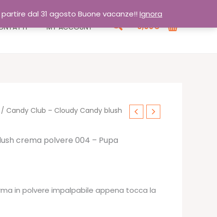
a partire dal 31 agosto Buone vacanze!!
Ignora
Cerca
0,00
€
ONTATTI
MY ACCOUNT
/ Candy Club – Cloudy Candy blush
lush crema polvere 004 – Pupa
o
orma in polvere impalpabile appena tocca la
e