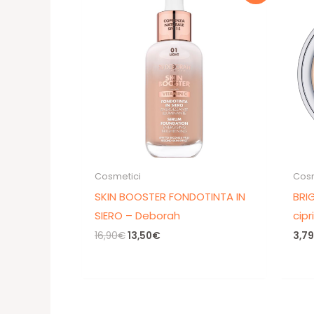
Cosmetici
Cosm
SKIN BOOSTER FONDOTINTA IN
BRI
SIERO – Deborah
cipr
Il
Il
16,90
€
13,50
€
3,79
prezzo
prezzo
originale
attuale
era:
è:
16,90€.
13,50€.