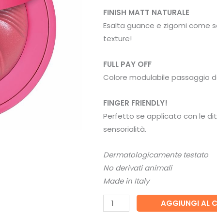
era:
è:
FINISH MATT NATURALE
22,90€.
20,90€
Esalta guance e zigomi come se
texture!
FULL PAY OFF
Colore modulabile passaggio 
FINGER FRIENDLY!
Perfetto se applicato con le dit
sensorialità.
Dermatologicamente testato
No derivati animali
Made in Italy
Candy
AGGIUNGI AL 
Club