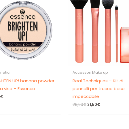
Non inviamo spam! Leggi la nostra
Informativa
sulla privacy
per avere maggiori informazioni.
etici
Accessori Make up
GHTEN UP! banana powder
Real Techniques – Kit di
ia viso – Essence
pennelli per trucco base
impeccabile
€
Il
Il
26,90
€
21,50
€
prezzo
prezzo
originale
attuale
era:
è:
26,90€.
21,50€.