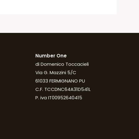
Number One
di Domenico Toccacieli
Via G. Mazzini 5/C
61033 FERMIGNANO PU
C.F. TCCDNC64A31D541L
P. iva IT00952640415