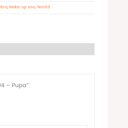
bbra
,
Make-up viso
,
Novità
04 – Pupa”