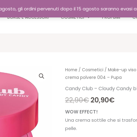
gosto, gli ordini pervenuti dopo il 15 agosto saranno evasi 
BORSE E ACCESSORI
COSMETICI
PROFUMI
C
Home
/
Cosmetici
/
Make-up viso
crema polvere 004 – Pupa
Candy Club – Cloudy Candy b
Il
Il
22,90
€
20,90
€
prezzo
prezz
WOW EFFECT!
Una crema sottile che si trasf
originale
attual
pelle.