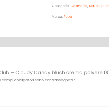
-
Categorie:
Cosmetici
,
Make-up la
Cloudy
Marca:
Pupa
Candy
blush
crema
polvere
004
-
Pupa
quantità
Club – Cloudy Candy blush crema polvere 0
I campi obbligatori sono contrassegnati
*