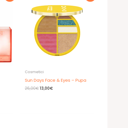
Cosmetici
Sun Days Face & Eyes – Pupa
Il
Il
26,00
€
13,00
€
prezzo
prezzo
originale
attuale
era:
è:
26,00€.
13,00€.