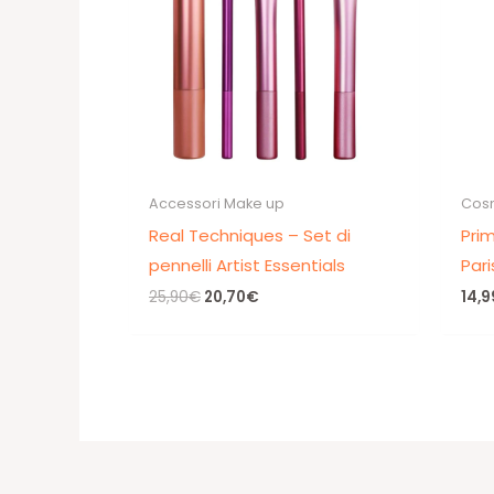
Accessori Make up
Cosm
Real Techniques – Set di
Prim
pennelli Artist Essentials
Pari
Il
Il
25,90
€
20,70
€
14,9
prezzo
prezzo
originale
attuale
era:
è:
25,90€.
20,70€.