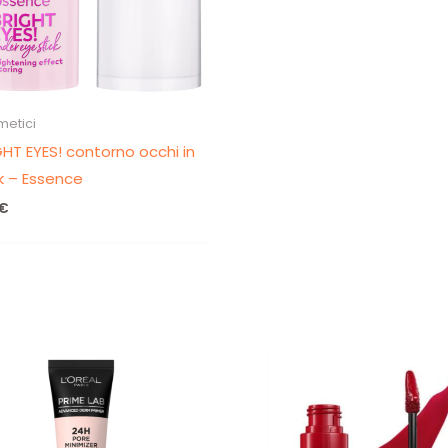
Non inviamo spam! Leggi la nostra
Informativa
sulla privacy
per avere maggiori informazioni.
etici
HT EYES! contorno occhi in
k – Essence
€