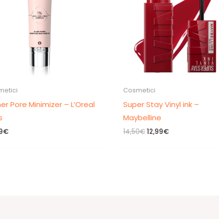
etici
Cosmetici
er Pore Minimizer – L’Oreal
Super Stay Vinyl ink –
s
Maybelline
Il
Il
9
€
14,50
€
12,99
€
prezzo
prezzo
originale
attuale
era:
è:
14,50€.
12,99€.