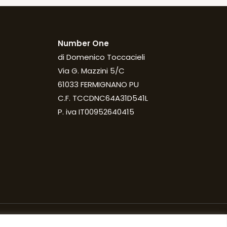
Number One
di Domenico Toccacieli
Via G. Mazzini 5/C
61033 FERMIGNANO PU
C.F. TCCDNC64A31D541L
P. iva IT00952640415