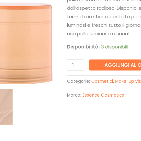
dall’aspetto radioso. Disponibil
formato in stick è perfetto per 
luminosi e freschi tutto il giorn
una pelle luminosa e sana!
Disponibilità:
3 disponibili
BRIGHT
AGGIUNGI AL 
EYES!
contorno
Categorie:
Cosmetici
,
Make-up vi
occhi
Marca:
Essence Cosmetics
in
stick
02
-
Essence
quantità