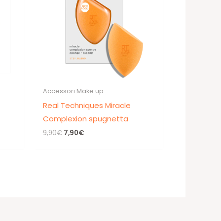
Accessori Make up
Real Techniques Miracle
Complexion spugnetta
Il
Il
9,90
€
7,90
€
prezzo
prezzo
originale
attuale
era:
è:
9,90€.
7,90€.