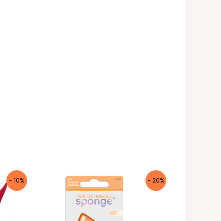
- 10%
- 20%