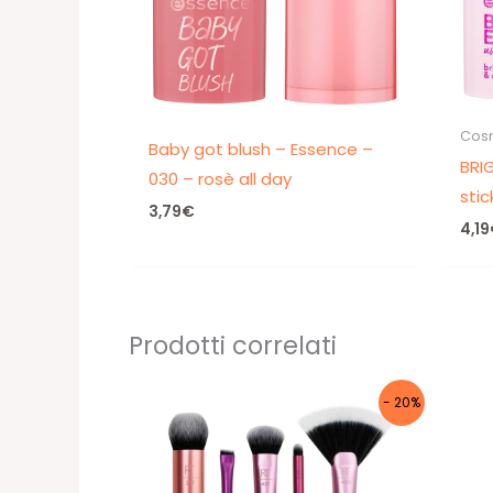
Cosm
Baby got blush – Essence –
BRIG
030 – rosè all day
stic
3,79
€
4,19
Prodotti correlati
- 20%