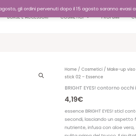
gosto, gli ordini pervenuti dopo il 15 agosto saranno evasi 
BORSE E ACCESSORI
COSMETICI
PROFUMI
C
Home
/
Cosmetici
/
Make-up viso
stick 02 – Essence
BRIGHT EYES! contorno occhi i
4,19
€
essence BRIGHT EYES! sticl cont
secondi, lasciando un aspetto f
nutriente, infusa con aloe vera, o
pulita prima del trucco. Il risulta