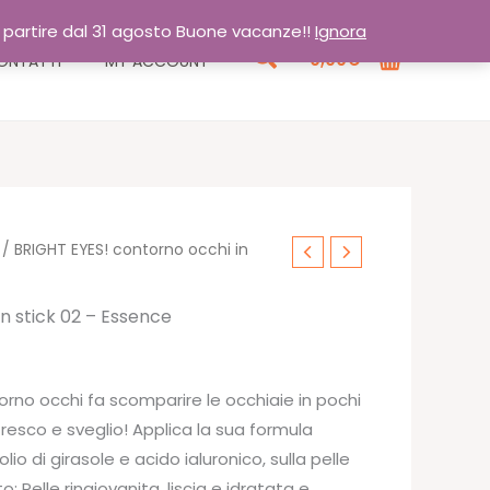
a partire dal 31 agosto Buone vacanze!!
Ignora
Cerca
0,00
€
ONTATTI
MY ACCOUNT
/ BRIGHT EYES! contorno occhi in
n stick 02 – Essence
orno occhi fa scomparire le occhiaie in pochi
resco e sveglio! Applica la sua formula
lio di girasole e acido ialuronico, sulla pelle
to: Pelle ringiovanita, liscia e idratata e