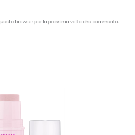
n questo browser per la prossima volta che commento.
10
%
di sconto, solo per te
Iscriviti per ricevere il tuo sconto
esclusivo e ricevere aggiornamenti sui
nostri ultimi prodotti e offerte!
Autorizzo il trattamento dei dati