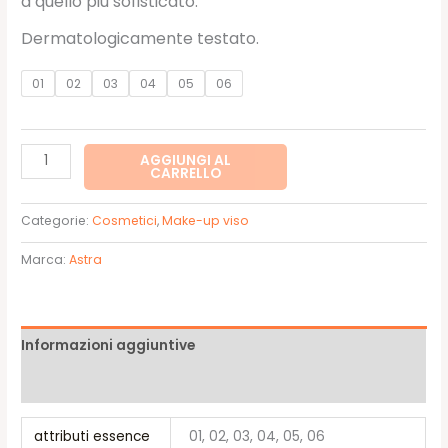
a quello più sofisticato.
Dermatologicamente testato.
01
02
03
04
05
06
Blush
AGGIUNGI AL
CARRELLO
vellutato
mat
Categorie:
Cosmetici
,
Make-up viso
-
Astra
Marca:
Astra
quantità
Informazioni aggiuntive
Recensioni (0)
attributi essence
01, 02, 03, 04, 05, 06