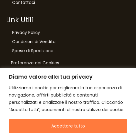
Contattaci
Link Utili
Privacy Policy
Condizioni di Vendita
Spese di Spedizione
Preferenze dei Cookies
Diamo valore alla tua privacy
Number One
di Domenico Toccacieli
Utilizziamo i cookie per migliorare la tua esperienza di
navigazione, offrirti pubblicità o contenuti
Via G. Mazzini 5/C
personalizzati e analizzare il nostro traffico. Cliccando
61033 FERMIGNANO PU
“Accetta tutti”, acconsenti al nostro utilizzo dei cookie.
C.F. TCCDNC64A31D541L
P. iva IT00952640415
Accettare tutto