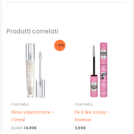
Prodotti correlati
- 21%
Cosmetici
Cosmetici
Gloss volumizzante –
Fix it like a boss –
L’Oreal
Essence
Il
Il
18,90
€
14,90
€
3,59
€
prezzo
prezzo