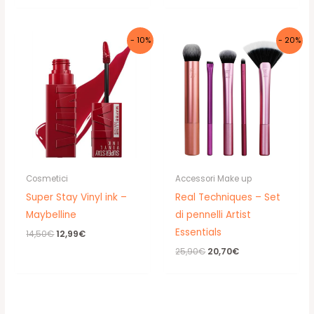
originale
attuale
era:
è:
18,90€.
14,90€.
- 10%
- 20%
Cosmetici
Accessori Make up
Super Stay Vinyl ink –
Real Techniques – Set
Maybelline
di pennelli Artist
Essentials
Il
Il
14,50
€
12,99
€
prezzo
prezzo
Il
Il
25,90
€
20,70
€
originale
attuale
prezzo
prezzo
era:
è:
originale
attuale
14,50€.
12,99€.
era:
è:
25,90€.
20,70€.