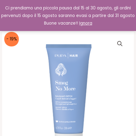
Vai
Cerca
0,00
€
Ci prendiamo una piccola pausa dal 15 al 30 agosto, gli ordini
al
pervenuti dopo il 15 agosto saranno evasi a partire dal 31 agosto
contenuto
Buone vacanze!!
Ignora
- 19%