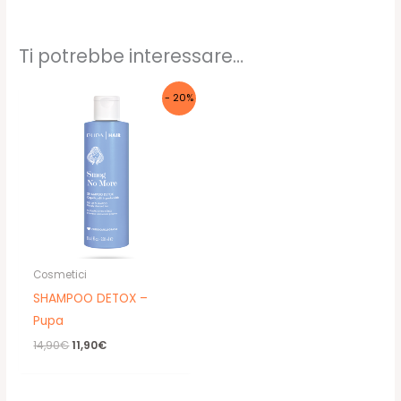
Ti potrebbe interessare…
- 20%
Cosmetici
SHAMPOO DETOX –
Pupa
Il
Il
14,90
€
11,90
€
prezzo
prezzo
originale
attuale
era:
è: