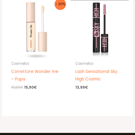
- 20%
Cosmetici
Cosmetici
Correttore Wonder me
Lash Sensational Sky
– Pupa
High Cosmic
Il
Il
19,90
€
15,90
€
13,99
€
prezzo
prezzo
originale
attuale
era:
è:
19,90€.
15,90€.