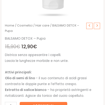
Home
/
Cosmetici
/
Hair care
/ BALSAMO DETOX –
Pupa
BALSAMO DETOX – Pupa
Il
Il
15,90
€
12,90
€
prezzo
prezzo
Districa senza appesantire i capelli.
Lascia le lunghezze morbide e non unte.
originale
attuale
era:
è:
Attivi principali:
Olio di semi di lino
– il suo contenuto di acidi grassi
15,90€.
12,90€.
contrasta le doppie punte e l’effetto crespo.
Estratto di salice bianco
– ha proprietà astringenti e
rivitalizzanti. Agisce da tonico del cuoio capelluto.
BALSAMO