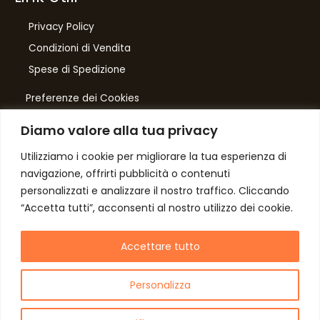
Privacy Policy
Condizioni di Vendita
10
%
Spese di Spedizione
di sconto, solo per te
Preferenze dei Cookies
Iscriviti per ricevere il tuo sconto esclusivo e
ricevere aggiornamenti sui nostri ultimi prodotti
Diamo valore alla tua privacy
e offerte!
Number One
di Domenico Toccacieli
Utilizziamo i cookie per migliorare la tua esperienza di
navigazione, offrirti pubblicità o contenuti
Via G. Mazzini 5/C
personalizzati e analizzare il nostro traffico. Cliccando
61033 FERMIGNANO PU
“Accetta tutti”, acconsenti al nostro utilizzo dei cookie.
C.F. TCCDNC64A31D541L
Autorizzo il trattamento dei dati
P. iva IT00952640415
Accettare tutto
Personalizza
Copyright © 2026 NumberOne Fermignano
Non inviamo spam! Leggi la nostra
Informativa