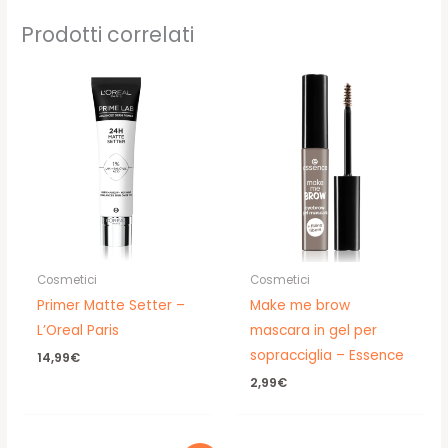
14,90€.
11,90€.
Prodotti correlati
Cosmetici
Cosmetici
Primer Matte Setter –
Make me brow
L’Oreal Paris
mascara in gel per
sopracciglia – Essence
14,99
€
2,99
€