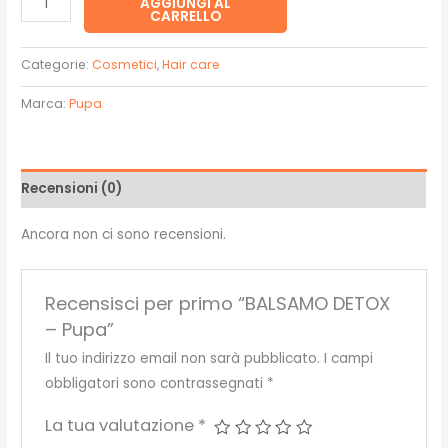
AGGIUNGI AL
CARRELLO
DETOX
-
Categorie:
Cosmetici
,
Hair care
Pupa
quantità
Marca:
Pupa
Recensioni (0)
Ancora non ci sono recensioni.
Recensisci per primo “BALSAMO DETOX
– Pupa”
Il tuo indirizzo email non sarà pubblicato.
I campi
obbligatori sono contrassegnati
*
La tua valutazione
*