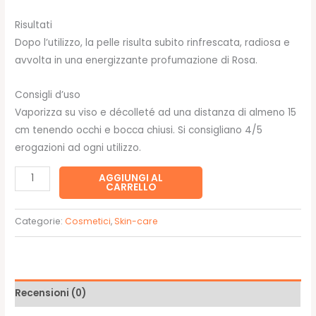
Risultati
Dopo l’utilizzo, la pelle risulta subito rinfrescata, radiosa e
avvolta in una energizzante profumazione di Rosa.
Consigli d’uso
Vaporizza su viso e décolleté ad una distanza di almeno 15
cm tenendo occhi e bocca chiusi. Si consigliano 4/5
erogazioni ad ogni utilizzo.
Acqua
AGGIUNGI AL
CARRELLO
spray
lenitiva
Categorie:
Cosmetici
,
Skin-care
200ml
-
Acqua
alle
Recensioni (0)
rose
quantità