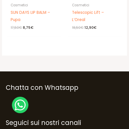
Cosmetici
Cosmetici
SUN DAYS LIP BALM –
Telescopic Lift –
Pupa
L’Oreal
Il
Il
Il
Il
17,50
€
8,75
€
18,50
€
12,90
€
prezzo
prezzo
prezzo
prezzo
originale
attuale
originale
attuale
era:
è:
era:
è:
17,50€.
8,75€.
18,50€.
12,90€.
Chatta con Whatsapp
Seguici sui nostri canali