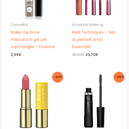
Cosmetici
Accessori Make up
Make me brow
Real Techniques – Set
mascara in gel per
di pennelli Artist
sopracciglia – Essence
Essentials
Il
Il
2,99
€
25,90
€
20,70
€
prezzo
prezzo
originale
attuale
era:
è:
25,90€.
20,70€.
- 50%
- 30%