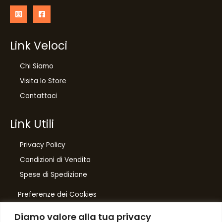
Link Veloci
Chi Siamo
Visita lo Store
Contattaci
Link Utili
Privacy Policy
Condizioni di Vendita
10
%
Spese di Spedizione
di sconto, solo per te
Preferenze dei Cookies
Iscriviti per ricevere il tuo sconto esclusivo e
ricevere aggiornamenti sui nostri ultimi prodotti
Diamo valore alla tua privacy
e offerte!
Number One