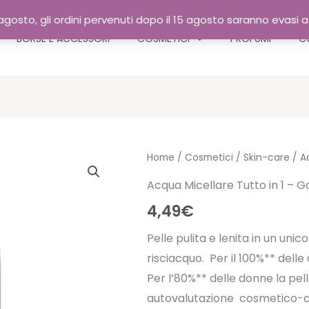
gosto, gli ordini pervenuti dopo il 15 agosto saranno evasi 
BORSE E ACCESSORI
COSMETICI
PROFUMI
C
Home
/
Cosmetici
/
Skin-care
/ Ac
Acqua Micellare Tutto in 1 – G
4,49
€
Pelle pulita e lenita in un uni
risciacquo. Per il 100%** dell
Per l’80%** delle donne la pell
autovalutazione cosmetico-cl