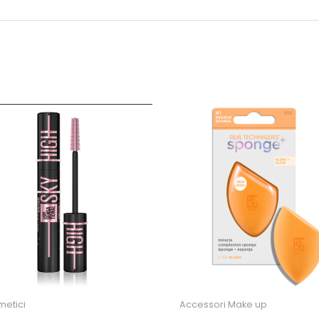
Iscriviti per ricevere il tuo sconto
esclusivo e ricevere aggiornamenti sui
nostri ultimi prodotti e offerte!
Autorizzo il trattamento dei dati
Non inviamo spam! Leggi la nostra
Informativa
sulla privacy
per avere maggiori informazioni.
etici
Accessori Make up