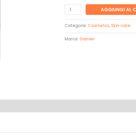
Acqua
AGGIUNGI AL 
Micellare
Tutto
Categorie:
Cosmetici
,
Skin-care
in
Marca:
Garnier
1
-
Garnier
quantità