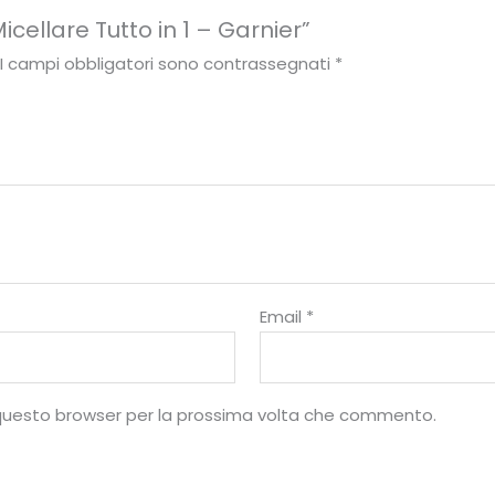
cellare Tutto in 1 – Garnier”
I campi obbligatori sono contrassegnati
*
Email
*
10
%
n questo browser per la prossima volta che commento.
di sconto, solo per te