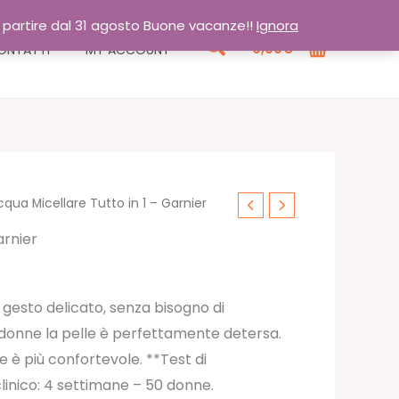
a partire dal 31 agosto Buone vacanze!!
Ignora
Cerca
0,00
€
ONTATTI
MY ACCOUNT
qua Micellare Tutto in 1 – Garnier
arnier
co gesto delicato, senza bisogno di
e donne la pelle è perfettamente detersa.
e è più confortevole. **Test di
inico: 4 settimane – 50 donne.