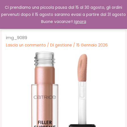
Vai
Cerca
0,00
€
Ci prendiamo una piccola pausa dal 15 al 30 agosto, gli ordini
al
pervenuti dopo il 15 agosto saranno evasi a partire dal 31 agosto
contenuto
Buone vacanze!!
Ignora
img_9089
Lascia un commento
/ Di
gestione
/
15 Gennaio 2026