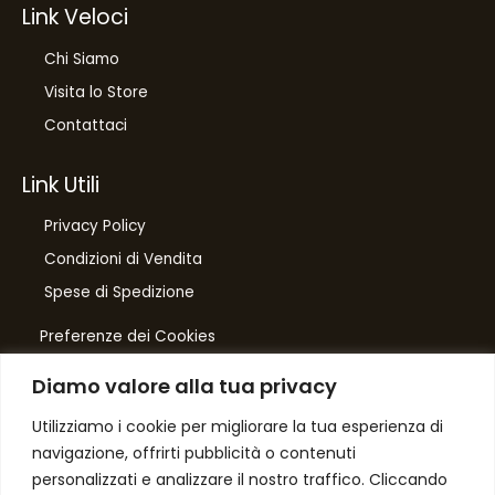
Link Veloci
Chi Siamo
Visita lo Store
Contattaci
Link Utili
Privacy Policy
Condizioni di Vendita
Spese di Spedizione
Preferenze dei Cookies
Diamo valore alla tua privacy
Number One
di Domenico Toccacieli
Utilizziamo i cookie per migliorare la tua esperienza di
navigazione, offrirti pubblicità o contenuti
Via G. Mazzini 5/C
personalizzati e analizzare il nostro traffico. Cliccando
61033 FERMIGNANO PU