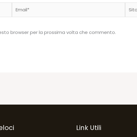
Email*
Sito
web
questo browser per la prossima volta che commento.
eloci
Link Utili