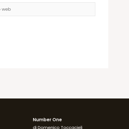
Number One
di Domenico Toccacieli