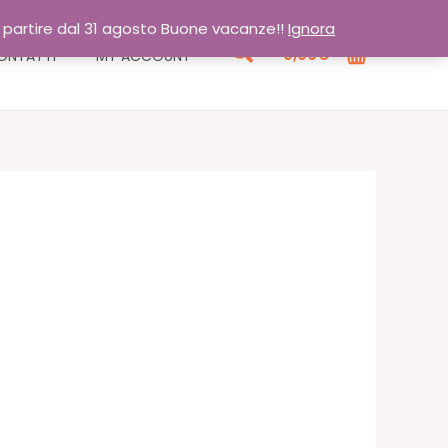
a partire dal 31 agosto Buone vacanze!!
Ignora
Cerca
0,00
€
ONTATTI
MY ACCOUNT