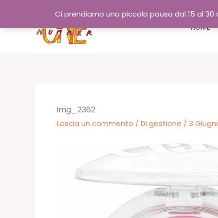
Vai
Ci prendiamo una piccola pausa dal 15 al 30 a
al
HOME
contenuto
img_2362
Lascia un commento
/ Di
gestione
/
3 Giugn